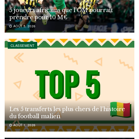
5 joueurs africains que l’OM pourrait
prendre pour 10 M€
AOÛT 5, 2026
CLASSEMENT
Les 5 transferts les plus chers de l’histoire
du football malien
AOÛT 1, 2026