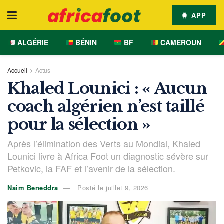
APP
ALGÉRIE
BÉNIN
BF
CAMEROUN
Accueil
Actus
Khaled Lounici : « Aucun
coach algérien n’est taillé
pour la sélection »
Après l’élimination des Verts au Mondial, Khaled
Lounici livre à Africa Foot un diagnostic sévère sur
Petkovic, la FAF et l’avenir de la sélection.
Naim Beneddra
Posté le juillet 9, 2026