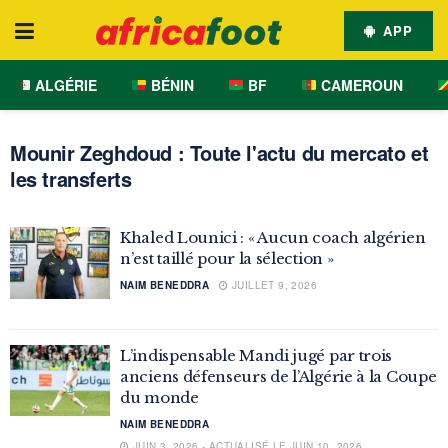
APP
ALGÉRIE
BÉNIN
BF
CAMEROUN
Mounir Zeghdoud : Toute l'actu du mercato et
les transferts
Khaled Lounici : « Aucun coach algérien
n’est taillé pour la sélection »
NAIM BENEDDRA
JUILLET 9, 2026
L’indispensable Mandi jugé par trois
anciens défenseurs de l’Algérie à la Coupe
du monde
NAIM BENEDDRA
JUIN 3, 2026 - ACTUALISÉ LE JUIN 10, 2026