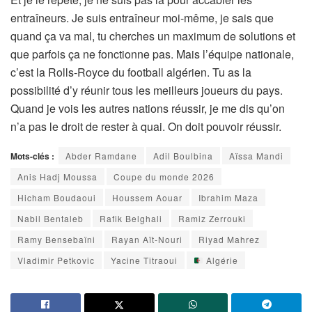
entraîneurs. Je suis entraîneur moi-même, je sais que
quand ça va mal, tu cherches un maximum de solutions et
que parfois ça ne fonctionne pas. Mais l’équipe nationale,
c’est la Rolls-Royce du football algérien. Tu as la
possibilité d’y réunir tous les meilleurs joueurs du pays.
Quand je vois les autres nations réussir, je me dis qu’on
n’a pas le droit de rester à quai. On doit pouvoir réussir.
Mots-clés :
Abder Ramdane
Adil Boulbina
Aïssa Mandi
Anis Hadj Moussa
Coupe du monde 2026
Hicham Boudaoui
Houssem Aouar
Ibrahim Maza
Nabil Bentaleb
Rafik Belghali
Ramiz Zerrouki
Ramy Bensebaïni
Rayan Aït-Nouri
Riyad Mahrez
Vladimir Petkovic
Yacine Titraoui
Algérie