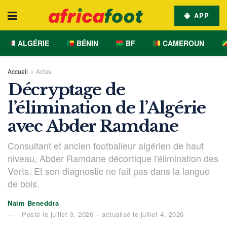
APP
ALGÉRIE
BÉNIN
BF
CAMEROUN
Accueil
Actus
Décryptage de
l’élimination de l’Algérie
avec Abder Ramdane
Consultant et ancien footballeur algérien de haut
niveau, Abder Ramdane décortique l'élimination des
Verts. Et son diagnostic ne fait pas dans la langue
de bois.
Naim Beneddra
Posté le juillet 3, 2026 – actualisé le juillet 4, 2026