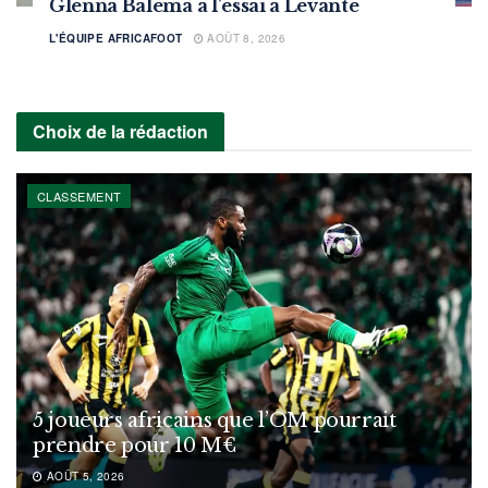
Glenna Balema à l’essai à Levante
L'ÉQUIPE AFRICAFOOT
AOÛT 8, 2026
Choix de la rédaction
CLASSEMENT
5 joueurs africains que l’OM pourrait
prendre pour 10 M€
AOÛT 5, 2026