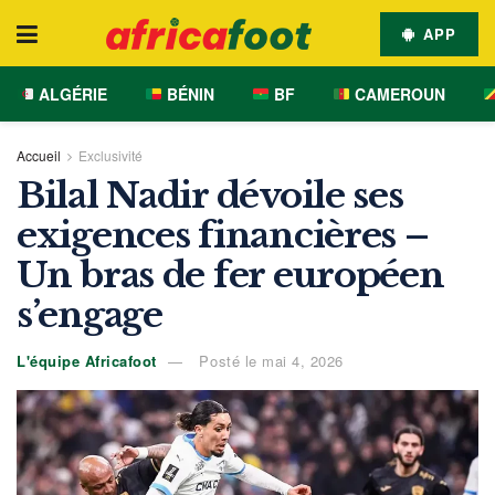
APP
ALGÉRIE
BÉNIN
BF
CAMEROUN
Accueil
Exclusivité
Bilal Nadir dévoile ses
exigences financières –
Un bras de fer européen
s’engage
L'équipe Africafoot
Posté le mai 4, 2026