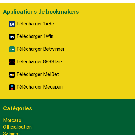
Applications de bookmakers
Télécharger 1xBet
Télécharger 1Win
Télécharger Betwinner
Télécharger 888Starz
Télécharger MelBet
Télécharger Megapari
Catégories
Mercato
Officialisation
Salaires