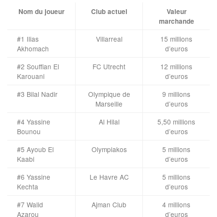
Nom du joueur
Club actuel
Valeur
marchande
#1 Ilias
Villarreal
15 millions
Akhomach
d’euros
#2 Souffian El
FC Utrecht
12 millions
Karouani
d’euros
#3 Bilal Nadir
Olympique de
9 millions
Marseille
d’euros
#4 Yassine
Al Hilal
5,50 millions
Bounou
d’euros
#5 Ayoub El
Olympiakos
5 millions
Kaabi
d’euros
#6 Yassine
Le Havre AC
5 millions
Kechta
d’euros
#7 Walid
Ajman Club
4 millions
Azarou
d’euros