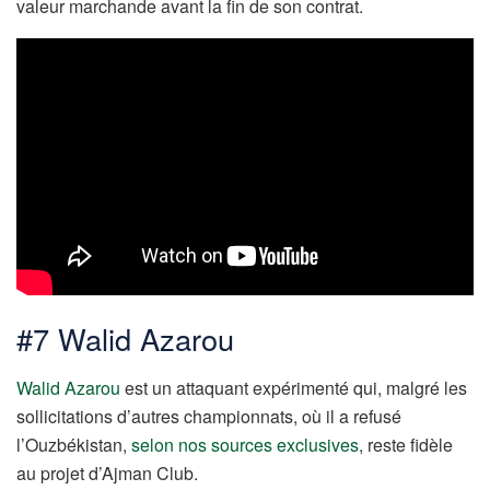
valeur marchande avant la fin de son contrat.
#7 Walid Azarou
Walid Azarou
est un attaquant expérimenté qui, malgré les
sollicitations d’autres championnats, où il a refusé
l’Ouzbékistan,
selon nos sources exclusives
, reste fidèle
au projet d’Ajman Club.