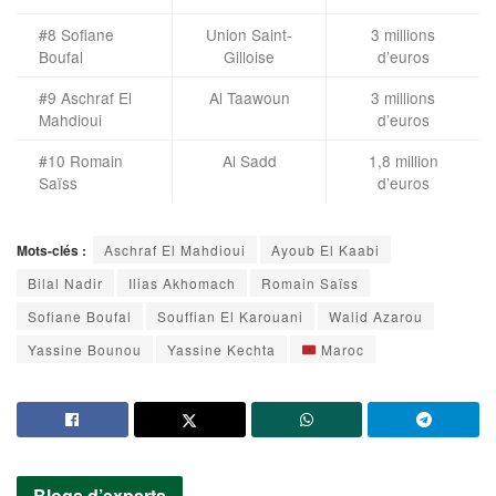
#8 Sofiane
Union Saint-
3 millions
Boufal
Gilloise
d’euros
#9 Aschraf El
Al Taawoun
3 millions
Mahdioui
d’euros
#10 Romain
Al Sadd
1,8 million
Saïss
d’euros
Mots-clés :
Aschraf El Mahdioui
Ayoub El Kaabi
Bilal Nadir
Ilias Akhomach
Romain Saïss
Sofiane Boufal
Souffian El Karouani
Walid Azarou
Yassine Bounou
Yassine Kechta
Maroc
Blogs d’experts