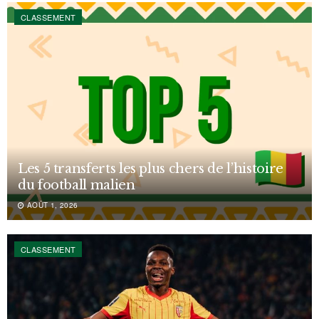
CLASSEMENT
Les 5 transferts les plus chers de l’histoire
du football malien
AOÛT 1, 2026
CLASSEMENT