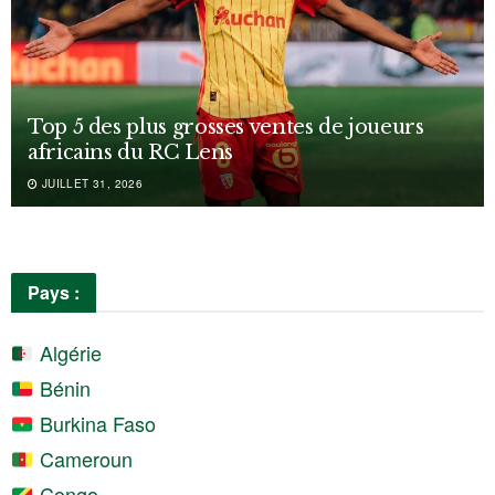
Top 5 des plus grosses ventes de joueurs
africains du RC Lens
JUILLET 31, 2026
Pays :
Algérie
Bénin
Burkina Faso
Cameroun
Congo