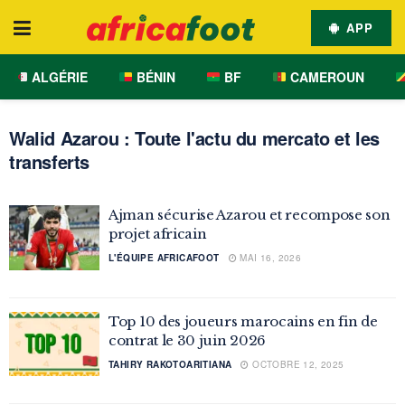
APP
ALGÉRIE
BÉNIN
BF
CAMEROUN
Walid Azarou : Toute l'actu du mercato et les
transferts
Ajman sécurise Azarou et recompose son
projet africain
L'ÉQUIPE AFRICAFOOT
MAI 16, 2026
Top 10 des joueurs marocains en fin de
contrat le 30 juin 2026
TAHIRY RAKOTOARITIANA
OCTOBRE 12, 2025