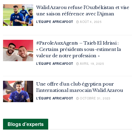
Walid Azarou refuse l’Ouzbékistan et vise
une saison référence avec l’Ajman
L'ÉQUIPE AFRICAFOOT
AOÛT 4, 2025
#ParoleAuxAgents – Taieb El Idrissi :
« Certains présidents sous-estiment la
valeur de notre profession »
L'ÉQUIPE AFRICAFOOT
AVRIL 19, 2025
Une offre d’un club égyptien pour
l’international marocain Walid Azarou
L'ÉQUIPE AFRICAFOOT
OCTOBRE 31, 2023
Blogs d’experts