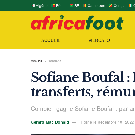
Algérie
Bénin
BF
Cameroun
Congo
C
ACCUEIL
MERCATO
Accueil
Salaires
Sofiane Boufal : 
transferts, rému
Combien gagne Sofiane Boufal : par an
Gérard Mac Donald
Posté le décembre 10, 2022 –