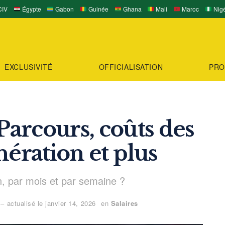
IV
Égypte
Gabon
Guinée
Ghana
Mali
Maroc
Nigé
EXCLUSIVITÉ
OFFICIALISATION
PRO
Parcours, coûts des
nération et plus
, par mois et par semaine ?
 actualisé le janvier 14, 2026
en
Salaires