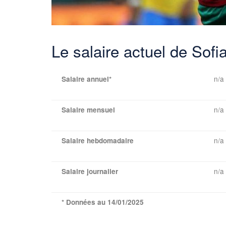
Le salaire actuel de Sof
n/a
Salaire annuel*
n/a
Salaire mensuel
n/a
Salaire hebdomadaire
n/a
Salaire journalier
* Données au 14/01/2025