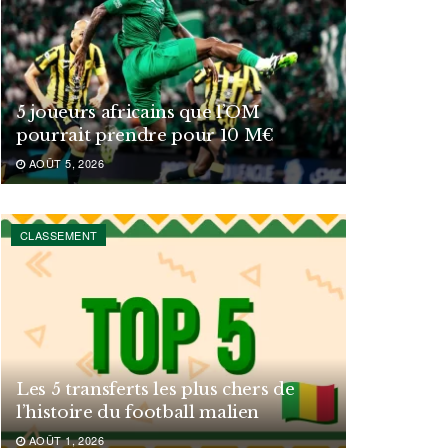
5 joueurs africains que l’OM
pourrait prendre pour 10 M€
AOÛT 5, 2026
CLASSEMENT
Les 5 transferts les plus chers de
l’histoire du football malien
AOÛT 1, 2026