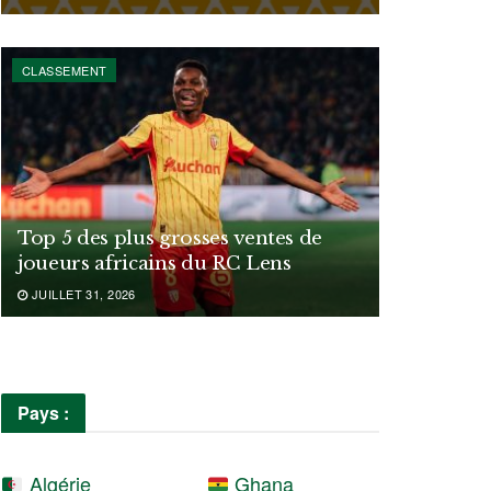
CLASSEMENT
Top 5 des plus grosses ventes de
joueurs africains du RC Lens
JUILLET 31, 2026
Pays :
Algérie
Ghana