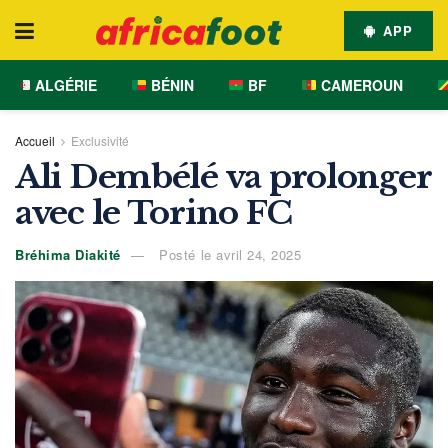
APP
ALGÉRIE
BÉNIN
BF
CAMEROUN
Accueil
Exclusivité
Ali Dembélé va prolonger
avec le Torino FC
Bréhima Diakité
Posté le avril 24, 2025