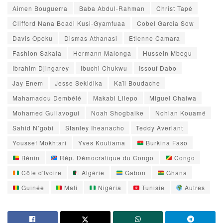
Aimen Bouguerra
Baba Abdul-Rahman
Christ Tapé
Clifford Nana Boadi Kusi-Gyamfuaa
Cobel Garcia Sow
Davis Opoku
Dismas Athanasi
Etienne Camara
Fashion Sakala
Hermann Malonga
Hussein Mbegu
Ibrahim Djingarey
Ibuchi Chukwu
Issouf Dabo
Jay Enem
Jesse Sekidika
Kaïl Boudache
Mahamadou Dembélé
Makabi Lilepo
Miguel Chaiwa
Mohamed Guilavogui
Noah Shogbaike
Nohlan Kouamé
Sahid N’gobi
Stanley Iheanacho
Teddy Averlant
Youssef Mokhtari
Yves Koutiama
Burkina Faso
Bénin
Rép. Démocratique du Congo
Congo
Côte d'Ivoire
Algérie
Gabon
Ghana
Guinée
Mali
Nigéria
Tunisie
Autres