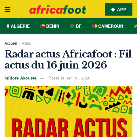
APP
ALGÉRIE
BÉNIN
BF
CAMEROUN
Accueil
Actus
Radar actus Africafoot : Fil
actus du 16 juin 2026
Isidore Akouete
Posté le juin 16, 2026