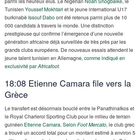
parmi les heureux élus. Le Nigérian
Noah Shogbaike
, le
Tunisien
Youssef Mokhtari
et le jeune international U17
burkinabè
Issouf Dabo
ont été retenus parmi plus de 10
000 candidats à travers le monde. Une distinction
prestigieuse qui confirme l’émergence d’une nouvelle
génération africaine déjà surveillée de très près par les
grands clubs européens. De nouveaux essais attendent le
jeune talent tunisien en Allemagne,
comme indiqué en
exclusivité par
Africafoot.
18:08 Etienne Camara file vers la
Grèce
Le transfert est désormais bouclé entre le Panathinaïkos et
le Royal Charleroi Sporting Club pour le milieu de terrain
guinéen
Etienne Camara
.
Selon
Foot Mercato
,
le club grec
a trouvé un accord total pour un montant estimé à environ 5