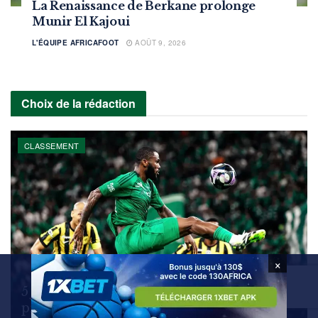
La Renaissance de Berkane prolonge
Munir El Kajoui
L'ÉQUIPE AFRICAFOOT
AOÛT 9, 2026
Choix de la rédaction
CLASSEMENT
×
5 joueurs africains que l’OM pourrait
prendre pour 10 M€