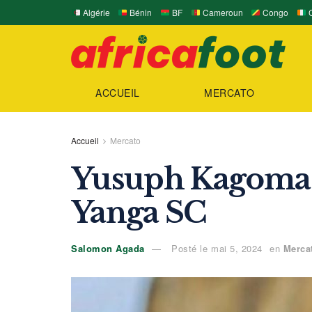
Algérie
Bénin
BF
Cameroun
Congo
C
ACCUEIL
MERCATO
Accueil
Mercato
Yusuph Kagoma 
Yanga SC
Salomon Agada
Posté le mai 5, 2024
en
Merca