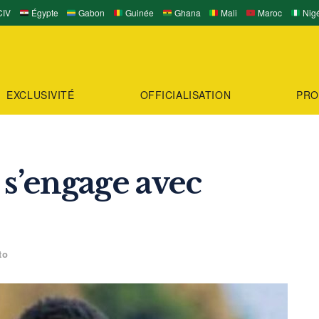
IV
Égypte
Gabon
Guinée
Ghana
Mali
Maroc
Nigé
EXCLUSIVITÉ
OFFICIALISATION
PRO
s’engage avec
to