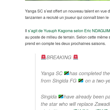
Yanga SC s’est offert un nouveau talent en vue d
tanzanien a recruté un joueur qui connaît bien l
Il
s’agit de Yusuph Kagoma selon Eric NDAGIJ
au poste de milieu de terrain. Selon cette même
prend en compte les deux prochaines saisons.
BREAKING
Yanga SC
has completed the
from Singida FG
on a two-ye
Singida
have already been pai
the star who will replace Zawa