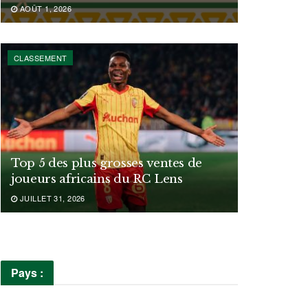
AOÛT 1, 2026
CLASSEMENT
Top 5 des plus grosses ventes de
joueurs africains du RC Lens
JUILLET 31, 2026
Pays :