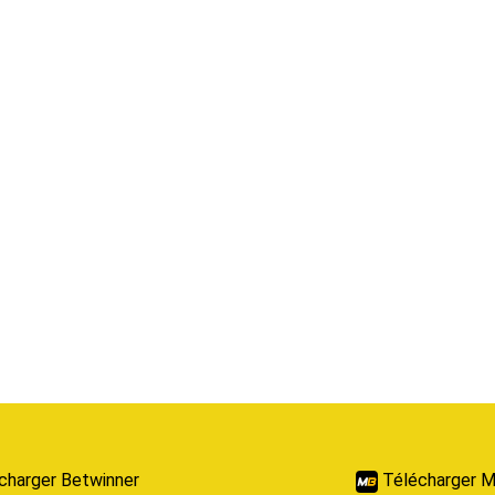
charger Betwinner
Télécharger M