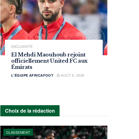
EXCLUSIVITÉ
El Mehdi Maouhoub rejoint
officiellement United FC aux
Émirats
AOÛT 6, 2026
L'ÉQUIPE AFRICAFOOT
Choix de la rédaction
CLASSEMENT