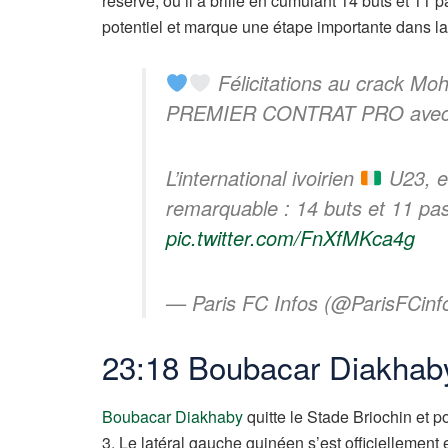
réserve, où il a brillé en cumulant 14 buts et 1
potentiel et marque une étape importante dans la 
Félicitations au crack Mo
PREMIER CONTRAT PRO avec l
L’international ivoirien
U23, e
remarquable : 14 buts et 11 pas
pic.twitter.com/FnXfMKca4g
— Paris FC Infos (@ParisFCinf
23:18 Boubacar Diakhab
Boubacar Diakhaby
quitte le Stade Briochin et p
3. Le latéral gauche guinéen s’est officiellemen