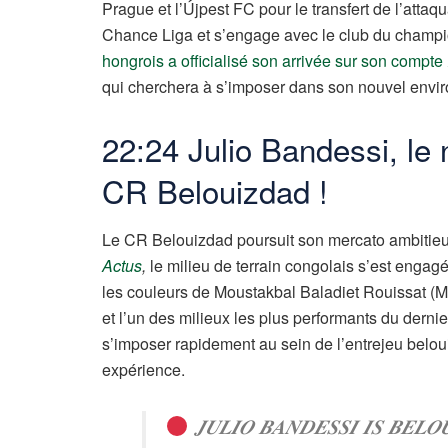
Prague et l’Újpest FC pour le transfert de l’attaq
Chance Liga et s’engage avec le club du champ
hongrois a officialisé son arrivée sur son compte
qui cherchera à s’imposer dans son nouvel envi
22:24 Julio Bandessi, le
CR Belouizdad !
Le CR Belouizdad poursuit son mercato ambitieu
Actus
,
le milieu de terrain congolais s’est engagé
les couleurs de Moustakbal Baladiet Rouissat (
et l’un des milieux les plus performants du dern
s’imposer rapidement au sein de l’entrejeu beloui
expérience.
𝑱𝑼𝑳𝑰𝑶 𝑩𝑨𝑵𝑫𝑬𝑺𝑺𝑰 𝑰𝑺 𝑩𝑬𝑳𝑶