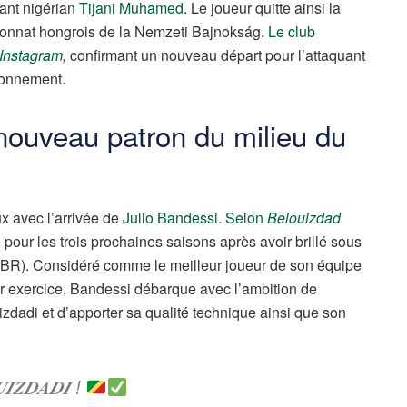
uant nigérian
Tijani Muhamed
. Le joueur quitte ainsi la
ionnat hongrois de la Nemzeti Bajnokság.
Le club
Instagram
,
confirmant un nouveau départ pour l’attaquant
ronnement.
 nouveau patron du milieu du
x avec l’arrivée de
Julio Bandessi
.
Selon
Belouizdad
 pour les trois prochaines saisons après avoir brillé sous
MBR). Considéré comme le meilleur joueur de son équipe
ier exercice, Bandessi débarque avec l’ambition de
zdadi et d’apporter sa qualité technique ainsi que son
𝑼𝑰𝒁𝑫𝑨𝑫𝑰 !