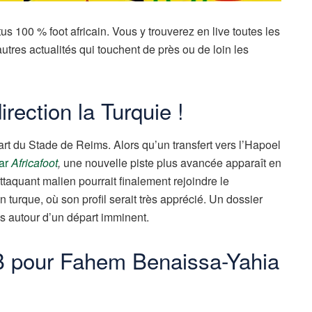
ctus 100 % foot africain. Vous y trouverez en live toutes les
 autres actualités qui touchent de près ou de loin les
rection la Turquie !
t du Stade de Reims. Alors qu’un transfert vers l’Hapoel
par
Africafoot
,
une nouvelle piste plus avancée apparaît en
ttaquant malien pourrait finalement rejoindre le
turque, où son profil serait très apprécié. Un dossier
us autour d’un départ imminent.
 B pour Fahem Benaissa-Yahia