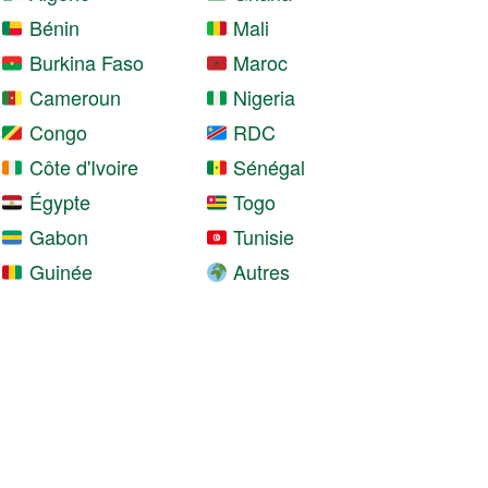
Bénin
Mali
Burkina Faso
Maroc
Cameroun
Nigeria
Congo
RDC
Côte d'Ivoire
Sénégal
Égypte
Togo
Gabon
Tunisie
Guinée
Autres