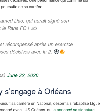
1 passes décisives. Une performance qui confirme son
poursuite de sa carrière.
hamed Dao, qui aurait signé son
e Paris FC ! ✍
st récompensé après un exercice
ses décisives avec la 2.
os)
June 22, 2026
y s’engage à Orléans
oursuit sa carrière en National, désormais rebaptisé Ligue
t engagé avec l’US Orléans, qui
a annoncé sa signature