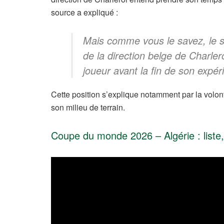
source a expliqué :
Mais comme vous le savez, le so
de la direction belge de Charler
joueur avant la fin de son expé
Cette position s’explique notamment par la volo
son milieu de terrain.
Coupe du monde 2026 – Algérie : liste, 