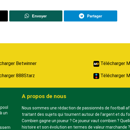
Envoyer
Partager
charger Betwinner
Télécharger M
charger 888Starz
Télécharger M
A propos de nous
rpool
Nous sommes une rédaction de passionnés de football af
à un
traitant des sujets qui tournent autour de l’argent et du fo
Combien gagne un joueur ? Ce joueur vaut combien ? Quell
histoire et son évolution en termes de valeur marchande 
aissem