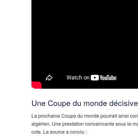
Une Coupe du monde décisive 
La prochaine Coupe du monde pourrait ainsi const
algérien. Une prestation convaincante sous le ma
cote. La source a conclu :