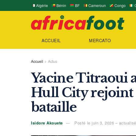
Algérie
Bénin
BF
Cameroun
Congo
C
ACCUEIL
MERCATO
Accueil
Actus
Yacine Titraoui a
Hull City rejoin
bataille
Isidore Akouete
Posté le juin 3, 2026 – actualisé