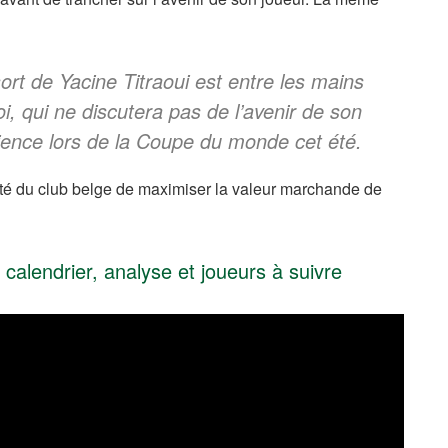
rt de Yacine Titraoui est entre les mains
oi, qui ne discutera pas de l’avenir de son
rience lors de la Coupe du monde cet été.
nté du club belge de maximiser la valeur marchande de
calendrier, analyse et joueurs à suivre