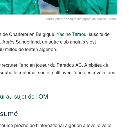
Source photo : compte Instagram de Yacine Titraoui
s de Charleroi en Belgique,
Yacine Titraoui
suscite de
s. Après Sunderland, un autre club anglais s’est
du milieu de terrain algérien.
r recruter l’ancien joueur du Paradou AC. Ambitieux à
souhaite renforcer son effectif avec l’une des révélations
ui au sujet de l’OM
assumé
ource proche de l’international algérien a levé le voile