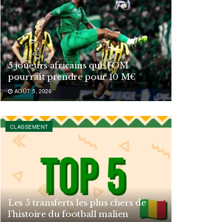
5 joueurs africains que l’OM
pourrait prendre pour 10 M€
AOÛT 5, 2026
CLASSEMENT
Les 5 transferts les plus chers de
l’histoire du football malien