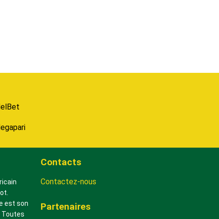
elBet
egapari
Contacts
Contactez-nous
ricain
ot.
e est son
Partenaires
? Toutes