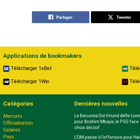
Partager
Tweeter
Applications de bookmakers
Télécharger 1xBet
Télé
Télécharger 1Win
Télé
Catégories
Dernières nouvelles
Mercato
Le Borussia Dortmund défie Live
pour Ibrahim Mbaye, le PSG face 
Officialisation
choix décisif
Salaires
Pays :
L’OM passe à l’offensive pour H