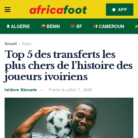
APP
ALGÉRIE
BÉNIN
BF
CAMEROUN
Accueil
Actus
Top 5 des transferts les
plus chers de l’histoire des
joueurs ivoiriens
Isidore Akouete
Posté le juillet 7, 2026