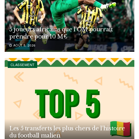
5 joueurs africains que l’OM pourrait
prendre pour 10 M€
AOÛT 5, 2026
CLASSEMENT
Les 5 transferts les plus chers de l’histoire
du football malien