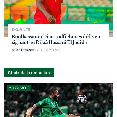
EXCLUSIVITÉ
Boulkassoum Diarra affiche ses défis en
signant au Difaâ Hassani El Jadida
DRISSA TRAORÉ
AOÛT 7, 2026
Choix de la rédaction
CLASSEMENT