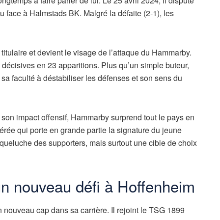
emps à faire parler de lui. Le 25 avril 2024, il dispute
 face à Halmstads BK. Malgré la défaite (2-1), les
 titulaire et devient le visage de l’attaque du Hammarby.
 décisives en 23 apparitions. Plus qu’un simple buteur,
 sa faculté à déstabiliser les défenses et son sens du
à son impact offensif, Hammarby surprend tout le pays en
rée qui porte en grande partie la signature du jeune
queluche des supporters, mais surtout une cible de choix
un nouveau défi à Hoffenheim
 nouveau cap dans sa carrière. Il rejoint le TSG 1899