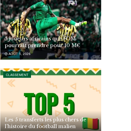
5 joueurs africains que l’OM
pourrait prendre pour 10 M€
AOÛT 5, 2026
CLASSEMENT
Les 5 transferts les plus chers de
l’histoire du football malien