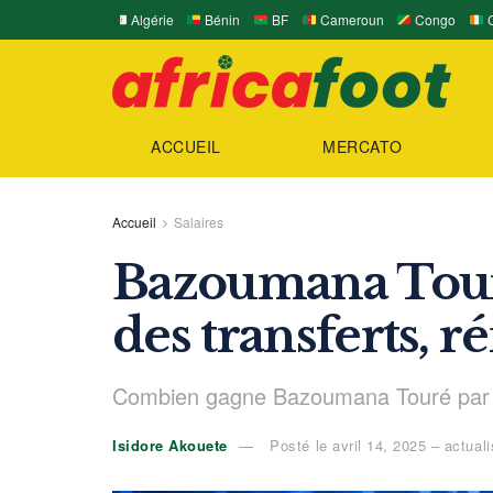
Algérie
Bénin
BF
Cameroun
Congo
C
ACCUEIL
MERCATO
Accueil
Salaires
Bazoumana Touré
des transferts, 
Combien gagne Bazoumana Touré par a
Isidore Akouete
Posté le avril 14, 2025 – actuali