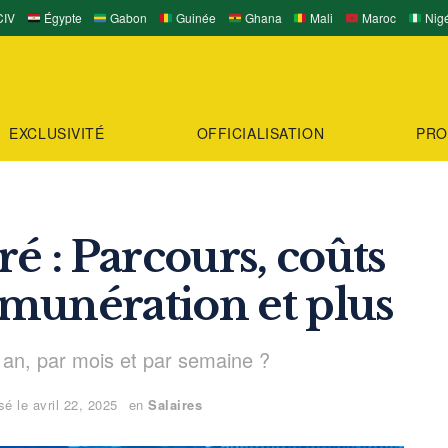
IV
Égypte
Gabon
Guinée
Ghana
Mali
Maroc
Nigé
EXCLUSIVITÉ
OFFICIALISATION
PRO
 : Parcours, coûts
rémunération et plus
n, par mois et par semaine ?
sé le avril 22, 2025
en
Salaires