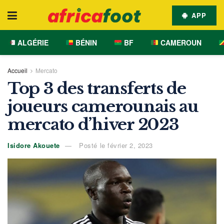
APP
ALGÉRIE
BÉNIN
BF
CAMEROUN
Accueil
Mercato
Top 3 des transferts de
joueurs camerounais au
mercato d’hiver 2023
Isidore Akouete
Posté le février 2, 2023