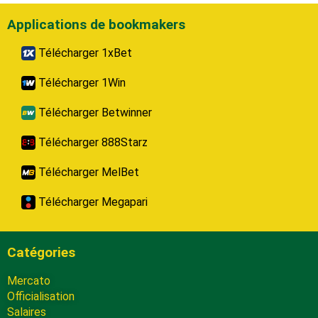
Applications de bookmakers
Télécharger 1xBet
Télécharger 1Win
Télécharger Betwinner
Télécharger 888Starz
Télécharger MelBet
Télécharger Megapari
Catégories
Mercato
Officialisation
Salaires