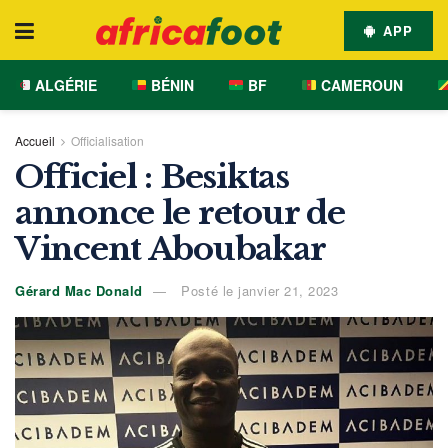
APP
ALGÉRIE
BÉNIN
BF
CAMEROUN
Accueil
Officialisation
Officiel : Besiktas
annonce le retour de
Vincent Aboubakar
Gérard Mac Donald
Posté le janvier 21, 2023