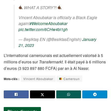
WHAT A STORY?!
Vincent Aboubakar is officially a Black Eagle
again!
#WelcomeAboubakar
pic.twitter.com/6CHw4bi1gh
— Beşiktaş EN (@BesiktasEnglish)
January
21, 2023
L’international camerounais est actuellement valorisé à 5
millions d’euros sur
Transfermarkt
. Il était payé à 6 millions
d’euros (3 923 897 880 FCFA) par an à Al Nassr.
Mots-clés :
Vincent Aboubakar
Cameroun