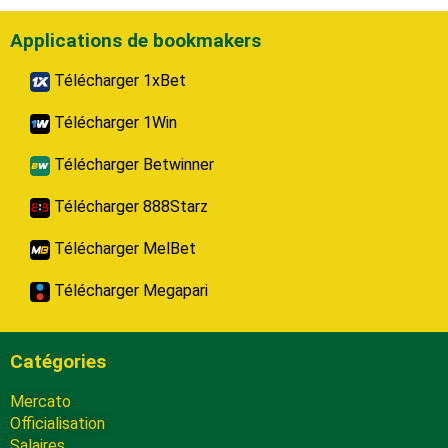
Applications de bookmakers
Télécharger 1xBet
Télécharger 1Win
Télécharger Betwinner
Télécharger 888Starz
Télécharger MelBet
Télécharger Megapari
Catégories
Mercato
Officialisation
Salaires