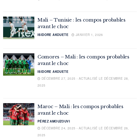
Mali – Tunisie : les compos probables
avant le choc
ISIDORE AKOUETE
JANVIER 1, 2026
Comores – Mali : les compos probables
avant le choc
ISIDORE AKOUETE
DÉCEMBRE 27, 2025 - ACTUALISÉ LE DÉCEMBRE 28,
2025
Maroc – Mali : les compos probables
avant le choc
PÉREZ AMOUZOUVI
DÉCEMBRE 24, 2025 - ACTUALISÉ LE DÉCEMBRE 26,
2025