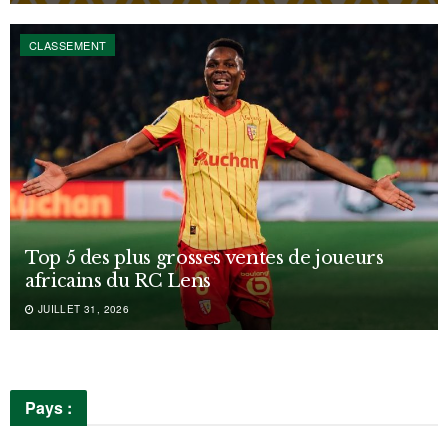
CLASSEMENT
Top 5 des plus grosses ventes de joueurs
africains du RC Lens
JUILLET 31, 2026
Pays :