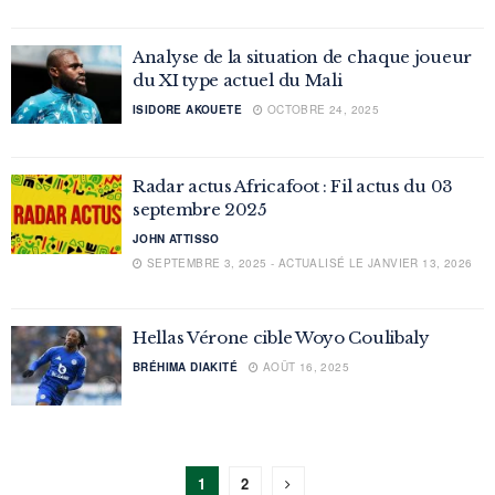
Analyse de la situation de chaque joueur
du XI type actuel du Mali
ISIDORE AKOUETE
OCTOBRE 24, 2025
Radar actus Africafoot : Fil actus du 03
septembre 2025
JOHN ATTISSO
SEPTEMBRE 3, 2025 - ACTUALISÉ LE JANVIER 13, 2026
Hellas Vérone cible Woyo Coulibaly
BRÉHIMA DIAKITÉ
AOÛT 16, 2025
1
2