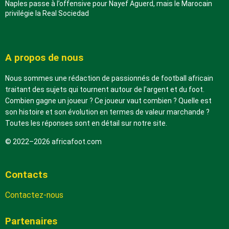
Naples passe à l’offensive pour Nayef Aguerd, mais le Marocain
privilégie la Real Sociedad
A propos de nous
Nous sommes une rédaction de passionnés de football africain
traitant des sujets qui tournent autour de l’argent et du foot.
Combien gagne un joueur ? Ce joueur vaut combien ? Quelle est
son histoire et son évolution en termes de valeur marchande ?
Toutes les réponses sont en détail sur notre site.
© 2022–2026 africafoot.com
Contacts
Contactez-nous
Partenaires