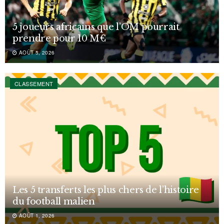
5 joueurs africains que l’OM pourrait
prendre pour 10 M€
AOÛT 5, 2026
CLASSEMENT
Les 5 transferts les plus chers de l’histoire
du football malien
AOÛT 1, 2026