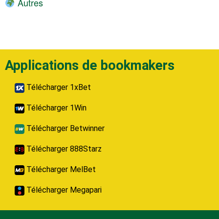
Autres
Applications de bookmakers
Télécharger 1xBet
Télécharger 1Win
Télécharger Betwinner
Télécharger 888Starz
Télécharger MelBet
Télécharger Megapari