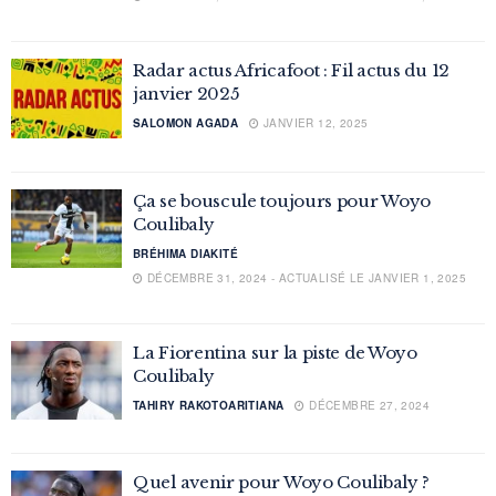
Radar actus Africafoot : Fil actus du 12
janvier 2025
SALOMON AGADA
JANVIER 12, 2025
Ça se bouscule toujours pour Woyo
Coulibaly
BRÉHIMA DIAKITÉ
DÉCEMBRE 31, 2024 - ACTUALISÉ LE JANVIER 1, 2025
La Fiorentina sur la piste de Woyo
Coulibaly
TAHIRY RAKOTOARITIANA
DÉCEMBRE 27, 2024
Quel avenir pour Woyo Coulibaly ?