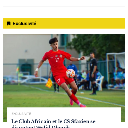
Exclusivité
EXCLUSIVITÉ
Le Club Africain et le CS Sfaxien se
disputent Walid Dhouib