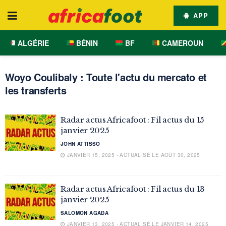
APP
ALGÉRIE
BÉNIN
BF
CAMEROUN
Woyo Coulibaly : Toute l'actu du mercato et
les transferts
Radar actus Africafoot : Fil actus du 15
janvier 2025
JOHN ATTISSO
JANVIER 15, 2025 - ACTUALISÉ LE AOÛT 30, 2025
Radar actus Africafoot : Fil actus du 13
janvier 2025
SALOMON AGADA
JANVIER 13, 2025 - ACTUALISÉ LE JANVIER 14, 2025