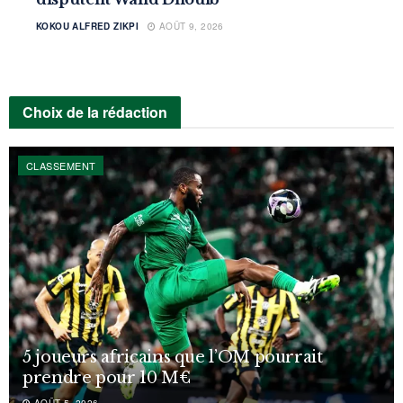
KOKOU ALFRED ZIKPI
AOÛT 9, 2026
Choix de la rédaction
CLASSEMENT
5 joueurs africains que l’OM pourrait
prendre pour 10 M€
AOÛT 5, 2026