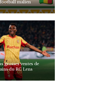
 football malien
us grosses ventes de
cains du RC Lens