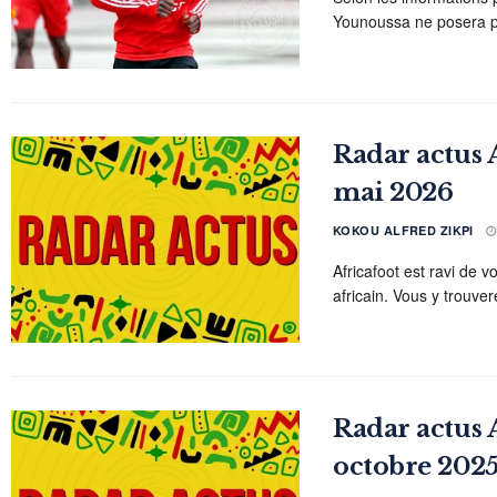
Younoussa ne posera pa
Radar actus A
mai 2026
KOKOU ALFRED ZIKPI
Africafoot est ravi de v
africain. Vous y trouvere
Radar actus A
octobre 202