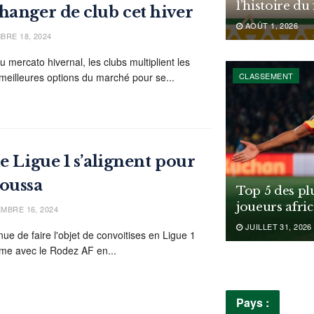
l’histoire du
hanger de club cet hiver
AOÛT 1, 2026
RE 18, 2024
mercato hivernal, les clubs multiplient les
CLASSEMENT
s meilleures options du marché pour se...
e Ligue 1 s’alignent pour
oussa
Top 5 des pl
joueurs afri
MBRE 16, 2024
JUILLET 31, 2026
nue de faire l'objet de convoitises en Ligue 1
rme avec le Rodez AF en...
Pays :