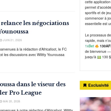
cette application 
permet d'accéder
sportifs et de j
commencer à jou
relance les négociations
essentielle est 
 Younoussa
Le processus de
JUIN 21, 2026
rapide, mais n’ou
1xBet
130AF
parvenues à la rédaction d’Africafoot, le FC
de bienvenue — 
é les discussions avec Wilitty Younoussa
jusqu'à
130 $
oussa dans le viseur des
Exclusivité
iler Pro League
MAI 20, 2026
arvenues à notre rédaction d’Africafoot, Wilitty