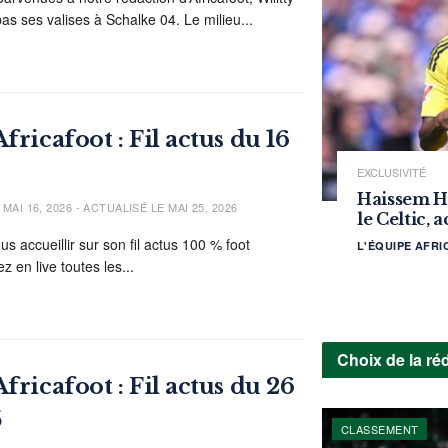
s ses valises à Schalke 04. Le milieu...
fricafoot : Fil actus du 16
EXCLUSIVITÉ
Haissem Ha
MAI 16, 2026 - ACTUALISÉ LE MAI 25, 2026
le Celtic, 
ous accueillir sur son fil actus 100 % foot
L'ÉQUIPE AFR
z en live toutes les...
Choix de la ré
fricafoot : Fil actus du 26
5
CLASSEMENT