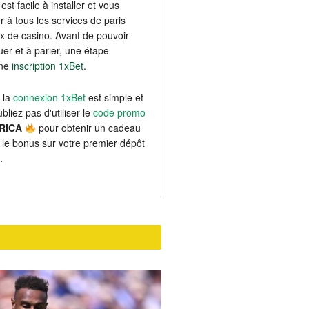
est facile à installer et vous
 à tous les services de paris
eux de casino. Avant de pouvoir
er et à parier, une étape
une
inscription 1xBet
.
 la
connexion 1xBet
est simple et
bliez pas d'utiliser le
code promo
RICA
pour obtenir un cadeau
le bonus sur votre premier dépôt
.