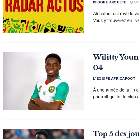
OC
ISIDORE AKOUETE
Africafoot est ravi de vo
Vous y trouverez en liv
Wilitty Youn
04
L'ÉQUIPE AFRICAFOOT
À une année de la fin 
pourrait quitter le club 
Top 5 des jo