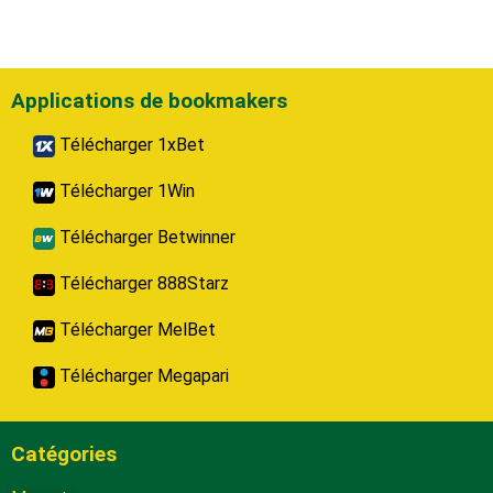
Applications de bookmakers
Télécharger 1xBet
Télécharger 1Win
Télécharger Betwinner
Télécharger 888Starz
Télécharger MelBet
Télécharger Megapari
Catégories