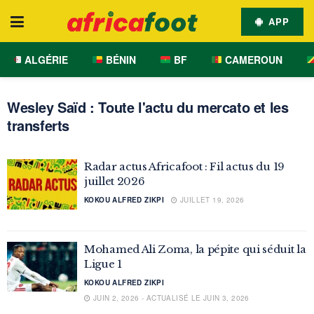
APP
ALGÉRIE
BÉNIN
BF
CAMEROUN
Wesley Saïd : Toute l'actu du mercato et les
transferts
Radar actus Africafoot : Fil actus du 19
juillet 2026
KOKOU ALFRED ZIKPI
JUILLET 19, 2026
Mohamed Ali Zoma, la pépite qui séduit la
Ligue 1
KOKOU ALFRED ZIKPI
JUIN 2, 2026 - ACTUALISÉ LE JUIN 3, 2026