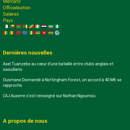
Mercato
Officialisation
Salaires
Pays :
Dernières nouvelles
Axel Tuanzebe au cœur d’une bataille entre clubs anglais et
saoudiens
Ousmane Diomandé à Nottingham Forest, un accord à 40 M€ se
rapproche
L’AJ Auxerre s’est renseigné sur Nathan Ngoumou
A propos de nous