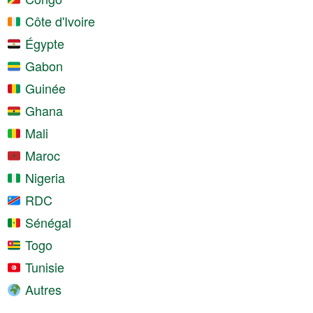
Côte d'Ivoire
Égypte
Gabon
Guinée
Ghana
Mali
Maroc
Nigeria
RDC
Sénégal
Togo
Tunisie
Autres