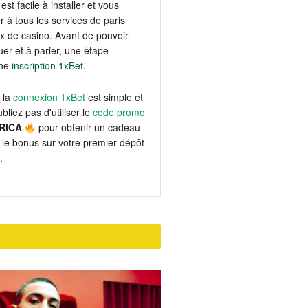
est facile à installer et vous
 à tous les services de paris
eux de casino. Avant de pouvoir
er et à parier, une étape
une
inscription 1xBet
.
 la
connexion 1xBet
est simple et
bliez pas d'utiliser le
code promo
RICA
pour obtenir un cadeau
le bonus sur votre premier dépôt
.