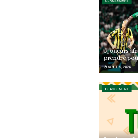
CLASSEMENT
5 joueurs af
prendre pou
AOÛT 5, 2026
CLASSEMENT