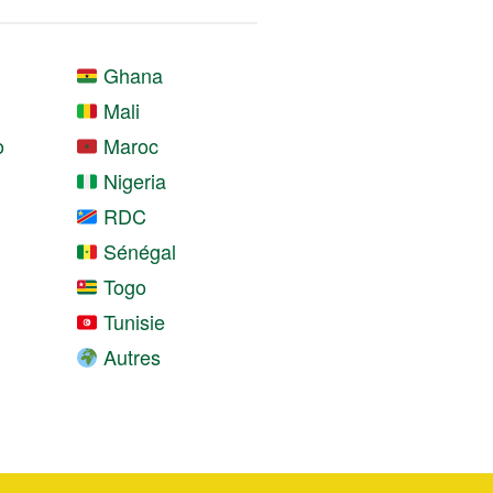
Ghana
Mali
o
Maroc
Nigeria
RDC
Sénégal
Togo
Tunisie
Autres