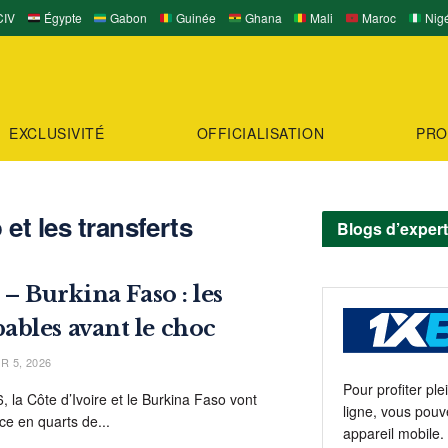
IV
Égypte
Gabon
Guinée
Ghana
Mali
Maroc
Nigé
EXCLUSIVITÉ
OFFICIALISATION
PRO
et les transferts
Blogs d’exper
 – Burkina Faso : les
bles avant le choc
R 5, 2026
Pour profiter pl
, la Côte d’Ivoire et le Burkina Faso vont
ligne, vous pouv
ce en quarts de...
appareil mobile.