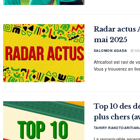
Radar actus A
mai 2025
MAI
SALOMON AGADA
Africafoot est ravi de vo
Vous y trouverez en live
Top 10 des d
plus chers (a
TAHIRY RAKOTOARITIAN
La remarquable ascensi