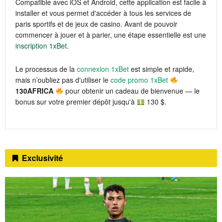
Compatible avec iOS et Android, cette application est facile à
installer et vous permet d'accéder à tous les services de
paris sportifs et de jeux de casino. Avant de pouvoir
commencer à jouer et à parier, une étape essentielle est une
inscription 1xBet
.
Le processus de la
connexion 1xBet
est simple et rapide,
mais n’oubliez pas d'utiliser le
code promo 1xBet
130AFRICA
pour obtenir un cadeau de bienvenue — le
bonus sur votre premier dépôt jusqu'à
130 $.
Exclusivité