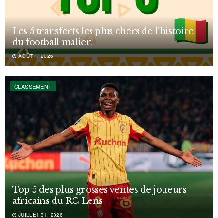
Les 5 transferts les plus chers de l’histoire
du football malien
AOÛT 1, 2026
CLASSEMENT
Top 5 des plus grosses ventes de joueurs
africains du RC Lens
JUILLET 31, 2026