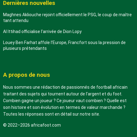
Dernières nouvelles
Maghnes Akliouche rejoint officiellement le PSG, le coup de maître
tant attendu
Al Ittihad officialise l’arrivée de Dion Lopy
Louey Ben Farhat affole l’Europe, Francfort sous la pression de
plusieurs prétendants
A propos de nous
Nous sommes une rédaction de passionnés de football africain
traitant des sujets qui tournent autour de l’argent et du foot.
Combien gagne un joueur ? Ce joueur vaut combien ? Quelle est
son histoire et son évolution en termes de valeur marchande ?
Toutes les réponses sont en détail sur notre site.
© 2022–2026 africafoot.com