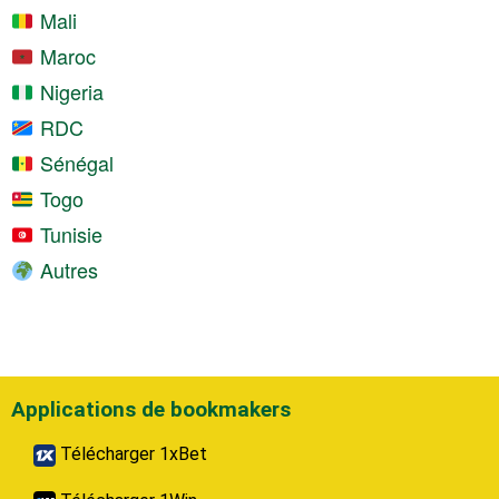
Mali
Maroc
Nigeria
RDC
Sénégal
Togo
Tunisie
Autres
Applications de bookmakers
Télécharger 1xBet