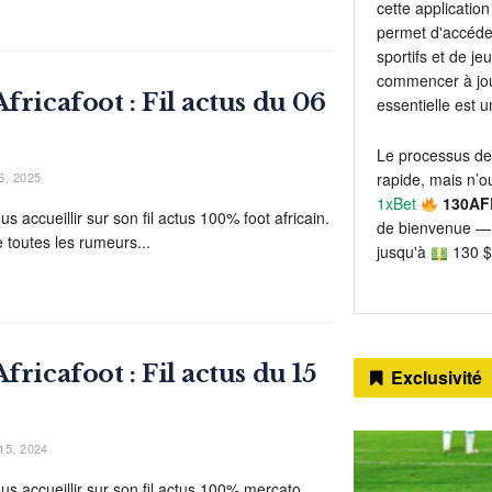
cette application 
permet d'accéder
sportifs et de j
commencer à jou
fricafoot : Fil actus du 06
essentielle est 
Le processus de
, 2025
rapide, mais n’ou
1xBet
130AF
us accueillir sur son fil actus 100% foot africain.
de bienvenue — 
e toutes les rumeurs...
jusqu'à
130 $
fricafoot : Fil actus du 15
Exclusivité
5, 2024
ous accueillir sur son fil actus 100% mercato