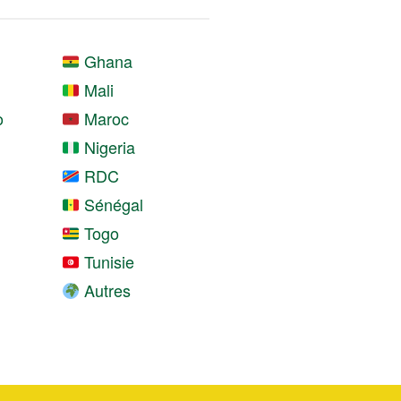
Ghana
Mali
o
Maroc
Nigeria
RDC
Sénégal
Togo
Tunisie
Autres