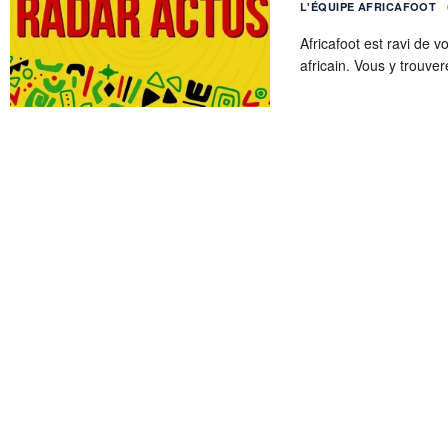
L'ÉQUIPE AFRICAFOOT
Africafoot est ravi de v
africain. Vous y trouvere