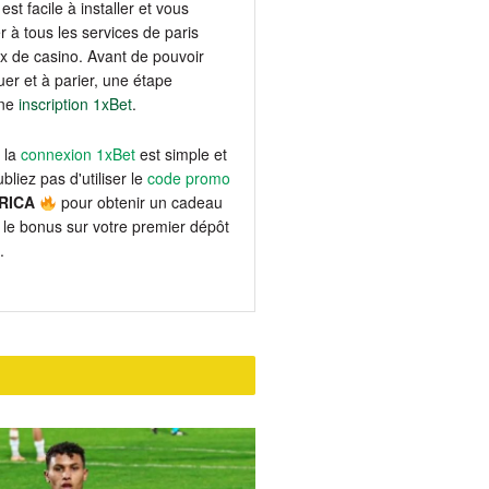
est facile à installer et vous
 à tous les services de paris
eux de casino. Avant de pouvoir
er et à parier, une étape
une
inscription 1xBet
.
 la
connexion 1xBet
est simple et
bliez pas d'utiliser le
code promo
RICA
pour obtenir un cadeau
le bonus sur votre premier dépôt
.