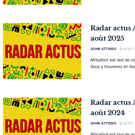
Radar actus A
août 2025
AOÛT 6
JOHN ATTISSO
Africafoot est ravi de vo
Vous y trouverez en liv
Radar actus A
août 2024
AOÛT 1
JOHN ATTISSO
Africafoot est ravi de v