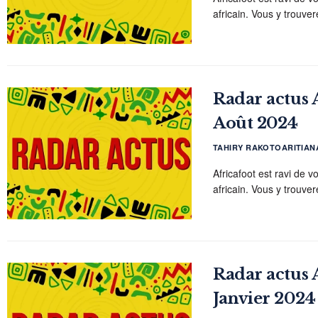
africain. Vous y trouver
Radar actus A
Août 2024
TAHIRY RAKOTOARITIAN
Africafoot est ravi de v
africain. Vous y trouvere
Radar actus A
Janvier 2024