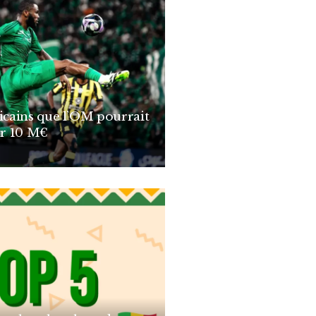
ricains que l’OM pourrait
r 10 M€