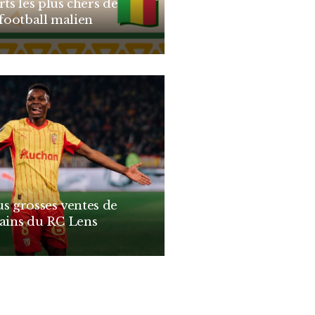
rts les plus chers de
 football malien
us grosses ventes de
cains du RC Lens