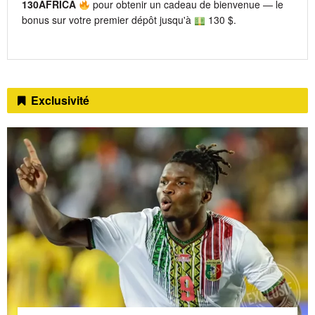
130AFRICA
pour obtenir un cadeau de bienvenue — le
bonus sur votre premier dépôt jusqu'à
130 $.
Exclusivité