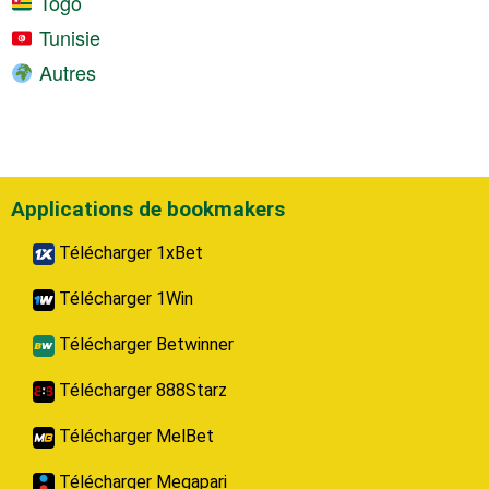
Togo
Tunisie
Autres
Applications de bookmakers
Télécharger 1xBet
Télécharger 1Win
Télécharger Betwinner
Télécharger 888Starz
Télécharger MelBet
Télécharger Megapari