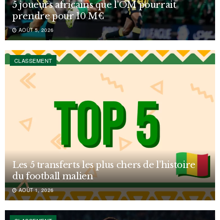
5 joueurs africains que l’OM pourrait
prendre pour 10 M€
AOÛT 5, 2026
CLASSEMENT
Les 5 transferts les plus chers de l’histoire
du football malien
AOÛT 1, 2026