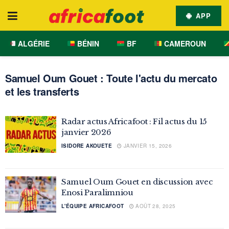
APP
ALGÉRIE
BÉNIN
BF
CAMEROUN
Samuel Oum Gouet : Toute l'actu du mercato
et les transferts
Radar actus Africafoot : Fil actus du 15
janvier 2026
ISIDORE AKOUETE
JANVIER 15, 2026
Samuel Oum Gouet en discussion avec
Enosi Paralimniou
L'ÉQUIPE AFRICAFOOT
AOÛT 28, 2025