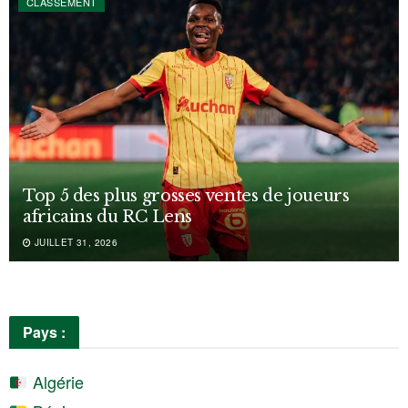
CLASSEMENT
Top 5 des plus grosses ventes de joueurs
africains du RC Lens
JUILLET 31, 2026
Pays :
Algérie