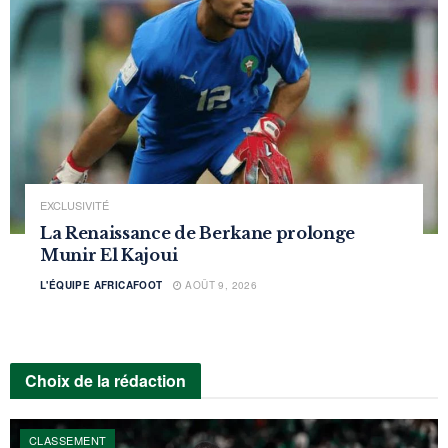
EXCLUSIVITÉ
La Renaissance de Berkane prolonge
Munir El Kajoui
L'ÉQUIPE AFRICAFOOT
AOÛT 9, 2026
Choix de la rédaction
CLASSEMENT