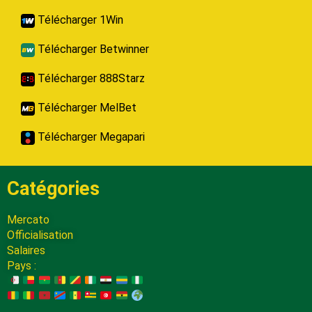
Télécharger 1Win
Télécharger Betwinner
Télécharger 888Starz
Télécharger MelBet
Télécharger Megapari
Catégories
Mercato
Officialisation
Salaires
Pays :