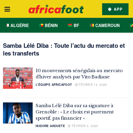
APP
ALGÉRIE
BÉNIN
BF
CAMEROUN
Samba Lélé Diba : Toute l'actu du mercato et
les transferts
10 mouvements sénégalais au mercato
d’hiver analysés par Vito Badiane
L'ÉQUIPE AFRICAFOOT
FÉVRIER 14, 2025
Samba Lélé Diba sur sa signature à
Grenoble : « Le choix est purement
sportif, pas financier «
ISIDORE AKOUETE
FÉVRIER 4, 2025