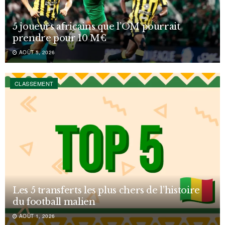
5 joueurs africains que l’OM pourrait
prendre pour 10 M€
AOÛT 5, 2026
CLASSEMENT
Les 5 transferts les plus chers de l’histoire
du football malien
AOÛT 1, 2026