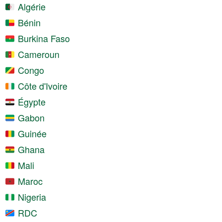
Algérie
Bénin
Burkina Faso
Cameroun
Congo
Côte d'Ivoire
Égypte
Gabon
Guinée
Ghana
Mali
Maroc
Nigeria
RDC