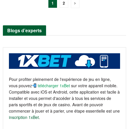
1
2
Blogs d’experts
Pour profiter pleinement de l'expérience de jeu en ligne,
vous pouvez
télécharger 1xBet
sur votre appareil mobile.
Compatible avec iOS et Android, cette application est facile à
installer et vous permet d'accéder à tous les services de
paris sportifs et de jeux de casino. Avant de pouvoir
commencer à jouer et à parier, une étape essentielle est une
inscription 1xBet
.