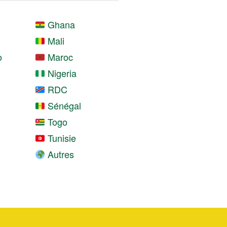
Ghana
Mali
o
Maroc
Nigeria
RDC
Sénégal
Togo
Tunisie
Autres