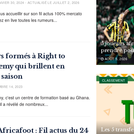
VIER 30, 2024 - ACTUALISÉ LE JUILLET 2, 2026
ous accueillir sur son fil actus 100% mercato
ez en live toutes les rumeurs...
5 joueurs af
prendre pou
rs formés à Right to
AOÛT 5, 2026
my qui brillent en
 saison
CLASSEMENT
BRE 14, 2023
, c'est un centre de formation basé au Ghana.
il a révélé de nombreux...
fricafoot : Fil actus du 24
Les 5 transfe