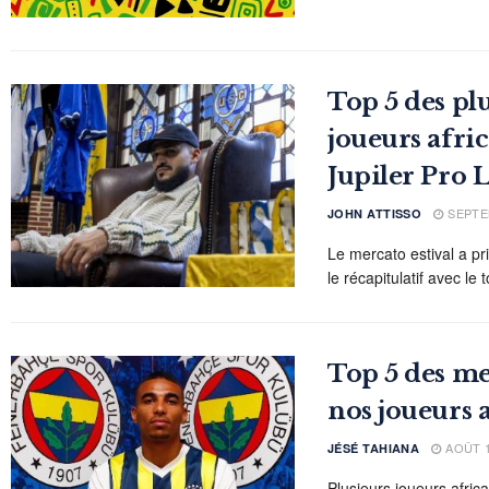
Top 5 des plu
joueurs afric
Jupiler Pro 
SEPTEM
JOHN ATTISSO
Le mercato estival a pr
le récapitulatif avec le 
Top 5 des me
nos joueurs 
AOÛT 1
JÉSÉ TAHIANA
Plusieurs joueurs afric