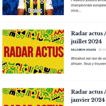
championnats européens 
vous...
Radar actus A
juillet 2024
JUI
SALOMON AGADA
Africafoot est ravi de v
africain. Vous y trouvere
Radar actus A
janvier 2024