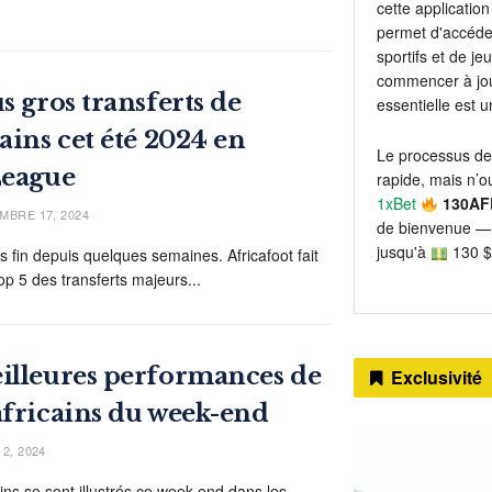
cette application 
permet d'accéder
sportifs et de j
commencer à jou
s gros transferts de
essentielle est 
ains cet été 2024 en
Le processus de
League
rapide, mais n’ou
1xBet
130AF
BRE 17, 2024
de bienvenue — 
jusqu'à
130 $
is fin depuis quelques semaines. Africafoot fait
top 5 des transferts majeurs...
illeures performances de
Exclusivité
africains du week-end
2, 2024
ains se sont illustrés ce week-end dans les