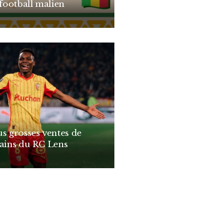
 football malien
us grosses ventes de
cains du RC Lens