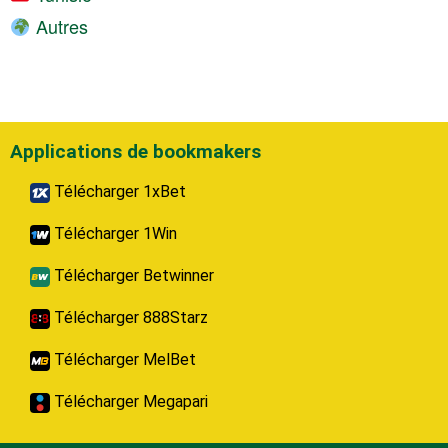
Autres
Applications de bookmakers
Télécharger 1xBet
Télécharger 1Win
Télécharger Betwinner
Télécharger 888Starz
Télécharger MelBet
Télécharger Megapari