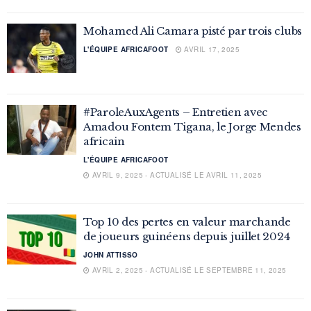
Mohamed Ali Camara pisté par trois clubs
L'ÉQUIPE AFRICAFOOT
AVRIL 17, 2025
#ParoleAuxAgents – Entretien avec
Amadou Fontem Tigana, le Jorge Mendes
africain
L'ÉQUIPE AFRICAFOOT
AVRIL 9, 2025 - ACTUALISÉ LE AVRIL 11, 2025
Top 10 des pertes en valeur marchande
de joueurs guinéens depuis juillet 2024
JOHN ATTISSO
AVRIL 2, 2025 - ACTUALISÉ LE SEPTEMBRE 11, 2025