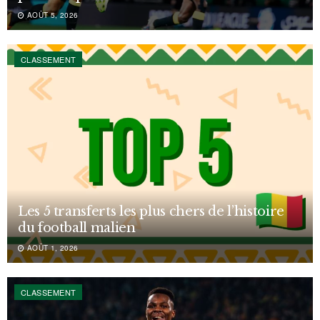
AOÛT 5, 2026
CLASSEMENT
Les 5 transferts les plus chers de l’histoire
du football malien
AOÛT 1, 2026
CLASSEMENT