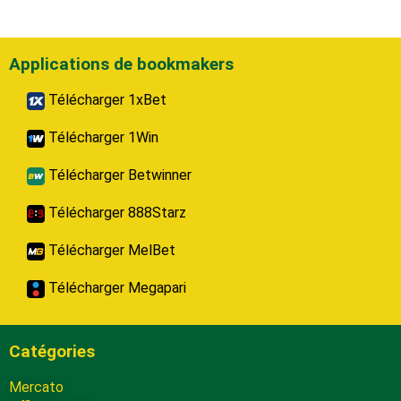
Applications de bookmakers
Télécharger 1xBet
Télécharger 1Win
Télécharger Betwinner
Télécharger 888Starz
Télécharger MelBet
Télécharger Megapari
Catégories
Mercato