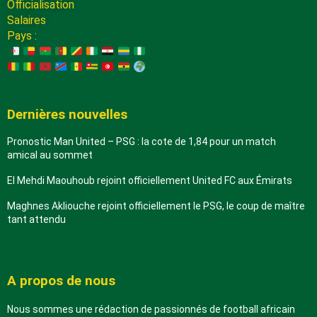
Officialisation
Salaires
Pays :
Dernières nouvelles
Pronostic Man United – PSG : la cote de 1,84 pour un match
amical au sommet
El Mehdi Maouhoub rejoint officiellement United FC aux Émirats
Maghnes Akliouche rejoint officiellement le PSG, le coup de maître
tant attendu
A propos de nous
Nous sommes une rédaction de passionnés de football africain