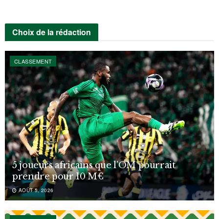
Choix de la rédaction
CLASSEMENT
5 joueurs africains que l’OM pourrait
prendre pour 10 M€
AOÛT 5, 2026