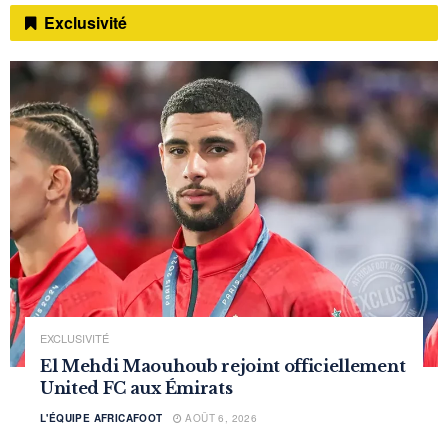
Exclusivité
EXCLUSIVITÉ
El Mehdi Maouhoub rejoint officiellement
United FC aux Émirats
L'ÉQUIPE AFRICAFOOT
AOÛT 6, 2026