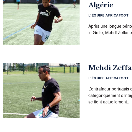
Algérie
L'ÉQUIPE AFRICAFOOT
Après une longue périod
le Golfe, Mehdi Zeffane 
Mehdi Zeffa
L'ÉQUIPE AFRICAFOOT
L’entraîneur portugais
catégoriquement d’inté
se tient actuellement...