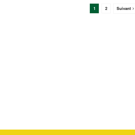
1
2
Suivant