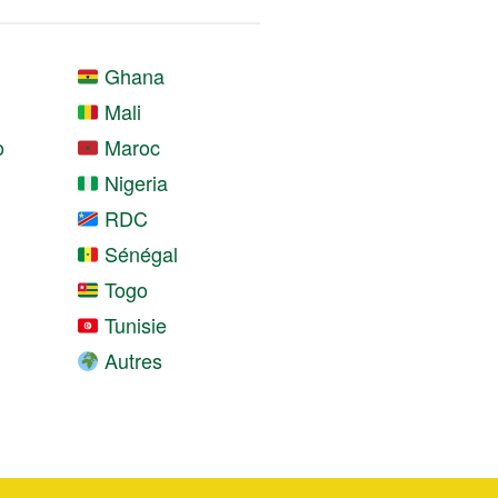
Ghana
Mali
o
Maroc
Nigeria
RDC
Sénégal
Togo
Tunisie
Autres