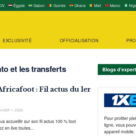
IV
Égypte
Gabon
Guinée
Ghana
Mali
Maroc
Nigé
EXCLUSIVITÉ
OFFICIALISATION
PRO
o et les transferts
Blogs d’exper
fricafoot : Fil actus du 1er
VIER 1, 2026
Pour profiter pl
ous accueillir sur son fil actus 100 % foot
ligne, vous pouv
z en live toutes...
appareil mobile.