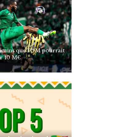
ricains que l’OM pourrait
r 10 M€