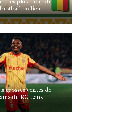
rts les plus chers de
 football malien
us grosses ventes de
cains du RC Lens