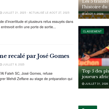
Les 5 transfe
l’histoire du
JUILLET 21, 2025 - ACTUALISÉ LE AOÛT 27, 2025
AOÛT 1, 2026
e d’incertitude et plusieurs refus essuyés dans
entrevoit enfin une porte de sortie...
CLASSEMENT
ne recalé par José Gomes
JUILLET 8, 2025
Top 5 des pl
 d’Al Fateh SC, José Gomes, refuse
joueurs afri
grer Mehdi Zeffane au stage de préparation qui
JUILLET 31, 2026