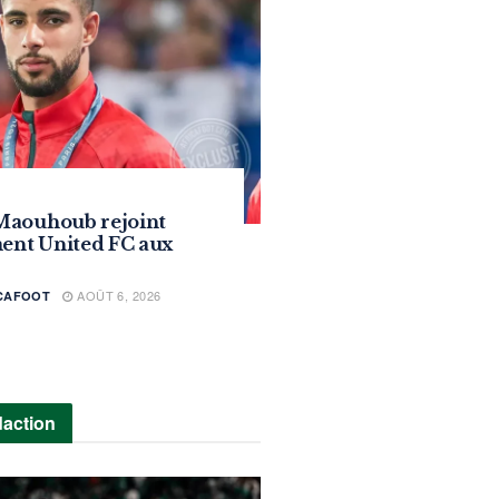
Maouhoub rejoint
ment United FC aux
AOÛT 6, 2026
ICAFOOT
daction