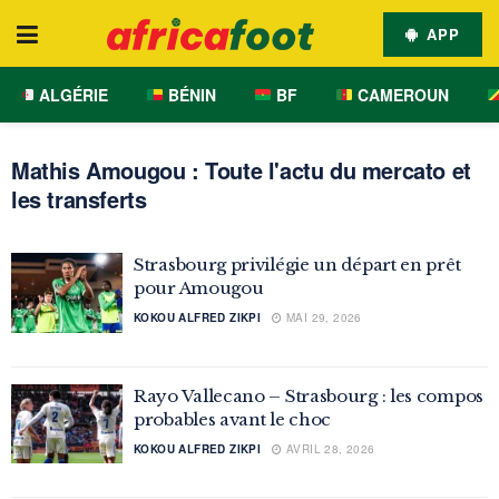
APP
ALGÉRIE
BÉNIN
BF
CAMEROUN
Mathis Amougou : Toute l'actu du mercato et
les transferts
Strasbourg privilégie un départ en prêt
pour Amougou
KOKOU ALFRED ZIKPI
MAI 29, 2026
Rayo Vallecano – Strasbourg : les compos
probables avant le choc
KOKOU ALFRED ZIKPI
AVRIL 28, 2026