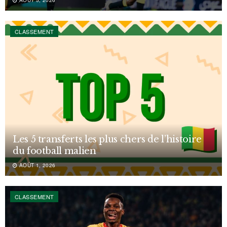
CLASSEMENT
Les 5 transferts les plus chers de l’histoire
du football malien
AOÛT 1, 2026
CLASSEMENT