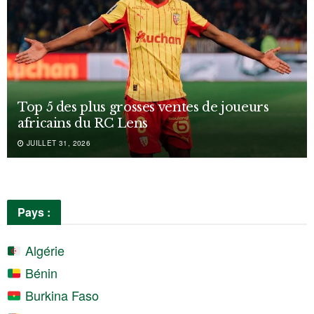
Top 5 des plus grosses ventes de joueurs
africains du RC Lens
JUILLET 31, 2026
Pays :
Algérie
Bénin
Burkina Faso