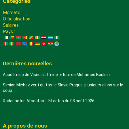
Catégories
Mercato
Officialisation
Salaires
Pays :
Dernières nouvelles
Académico de Viseu s’offre le retour de Mohamed Bouldini
Simion Michez veut quitter le Slavia Prague, plusieurs clubs sur le
coup
Radar actus Africafoot : Fil actus du 08 août 2026
A propos de nous