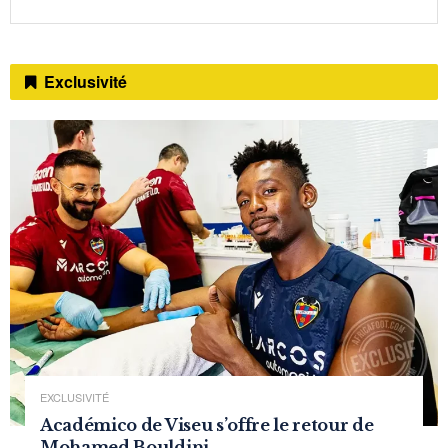
Exclusivité
EXCLUSIVITÉ
Académico de Viseu s’offre le retour de
Mohamed Bouldini