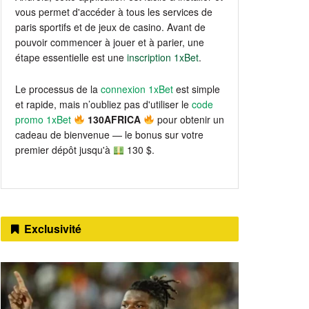
vous permet d'accéder à tous les services de
paris sportifs et de jeux de casino. Avant de
pouvoir commencer à jouer et à parier, une
étape essentielle est une
inscription 1xBet
.
Le processus de la
connexion 1xBet
est simple
et rapide, mais n’oubliez pas d'utiliser le
code
promo 1xBet
130AFRICA
pour obtenir un
cadeau de bienvenue — le bonus sur votre
premier dépôt jusqu'à
130 $.
Exclusivité