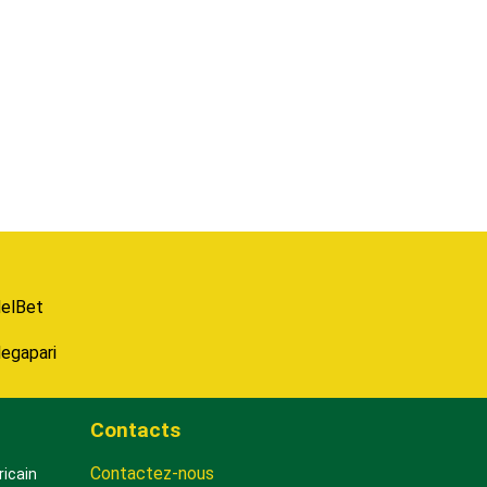
elBet
egapari
Contacts
Contactez-nous
ricain