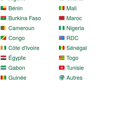
Bénin
Mali
Burkina Faso
Maroc
Cameroun
Nigeria
Congo
RDC
Côte d'Ivoire
Sénégal
Égypte
Togo
Gabon
Tunisie
Guinée
Autres