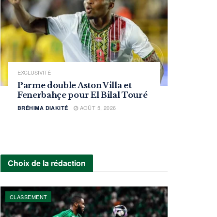
EXCLUSIVITÉ
Parme double Aston Villa et
Fenerbahçe pour El Bilal Touré
AOÛT 5, 2026
BRÉHIMA DIAKITÉ
Choix de la rédaction
CLASSEMENT