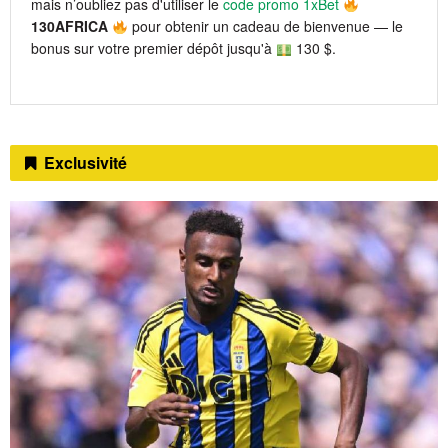
mais n’oubliez pas d'utiliser le
code promo 1xBet
130AFRICA
pour obtenir un cadeau de bienvenue — le
bonus sur votre premier dépôt jusqu'à
130 $.
Exclusivité