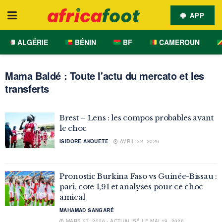
APP
ALGÉRIE
BÉNIN
BF
CAMEROUN
Mama Baldé : Toute l'actu du mercato et les
transferts
Brest – Lens : les compos probables avant
le choc
ISIDORE AKOUETE
AVRIL 22, 2026
Pronostic Burkina Faso vs Guinée-Bissau :
pari, cote 1,91 et analyses pour ce choc
amical
MAHAMAD SANGARÉ
MARS 27, 2026 - ACTUALISÉ LE MAI 19, 2026