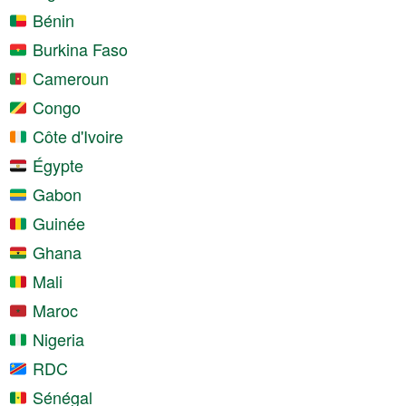
Bénin
Burkina Faso
Cameroun
Congo
Côte d'Ivoire
Égypte
Gabon
Guinée
Ghana
Mali
Maroc
Nigeria
RDC
Sénégal