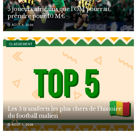
5 joueurs africains que l’OM pourrait
prendre pour 10 M€
AOÛT 5, 2026
CLASSEMENT
Les 5 transferts les plus chers de l’histoire
du football malien
AOÛT 1, 2026