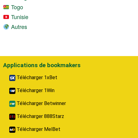
Togo
Tunisie
Autres
Applications de bookmakers
Télécharger 1xBet
Télécharger 1Win
Télécharger Betwinner
Télécharger 888Starz
Télécharger MelBet