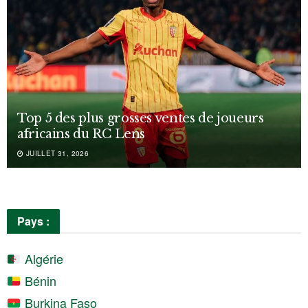
Top 5 des plus grosses ventes de joueurs
africains du RC Lens
JUILLET 31, 2026
Pays :
Algérie
Bénin
Burkina Faso