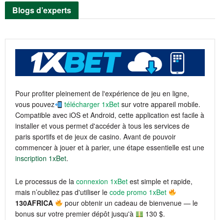
Blogs d’experts
Pour profiter pleinement de l'expérience de jeu en ligne,
vous pouvez
télécharger 1xBet
sur votre appareil mobile.
Compatible avec iOS et Android, cette application est facile à
installer et vous permet d'accéder à tous les services de
paris sportifs et de jeux de casino. Avant de pouvoir
commencer à jouer et à parier, une étape essentielle est une
inscription 1xBet
.
Le processus de la
connexion 1xBet
est simple et rapide,
mais n’oubliez pas d'utiliser le
code promo 1xBet
130AFRICA
pour obtenir un cadeau de bienvenue — le
bonus sur votre premier dépôt jusqu'à
130 $.