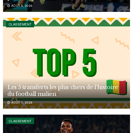
AOÛT 5, 2026
CLASSEMENT
Les 5 transferts les plus chers de l’histoire
du football malien
AOÛT 1, 2026
CLASSEMENT