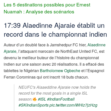
Les 5 destinations possibles pour Ernest
Nuamah : Analyse des scénarios
17:39 Alaedinne Ajaraie établit un
record dans le championnat indien
Auteur d’un doublé face à Jamshedpur FC hier,
Alaedinne
Ajaraie
, l’attaquant marocain de NorthEast United FC, est
devenu le meilleur buteur de l’histoire du championnat
indien sur une saison avec 20 réalisations. Il a effacé des
tablettes le NIgérian
Bartholomew Ogbeche
et l’Espagnol
Ferran Corominas qui ont inscrit 18 buts chacun.
NEUFC's Alaaeddine Ajaraie now holds the
record for the most goals in a single ISL
season.
#ISL
#IndianFootball
#SKIndianSports
pic.twitter.com/WHlz7jzHzg