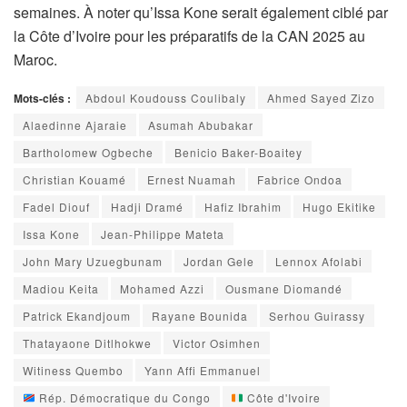
semaines. À noter qu’Issa Kone serait également ciblé par
la Côte d’Ivoire pour les préparatifs de la CAN 2025 au
Maroc.
Mots-clés :
Abdoul Koudouss Coulibaly
Ahmed Sayed Zizo
Alaedinne Ajaraie
Asumah Abubakar
Bartholomew Ogbeche
Benicio Baker-Boaitey
Christian Kouamé
Ernest Nuamah
Fabrice Ondoa
Fadel Diouf
Hadji Dramé
Hafiz Ibrahim
Hugo Ekitike
Issa Kone
Jean-Philippe Mateta
John Mary Uzuegbunam
Jordan Gele
Lennox Afolabi
Madiou Keita
Mohamed Azzi
Ousmane Diomandé
Patrick Ekandjoum
Rayane Bounida
Serhou Guirassy
Thatayaone Ditlhokwe
Victor Osimhen
Witiness Quembo
Yann Affi Emmanuel
Rép. Démocratique du Congo
Côte d'Ivoire