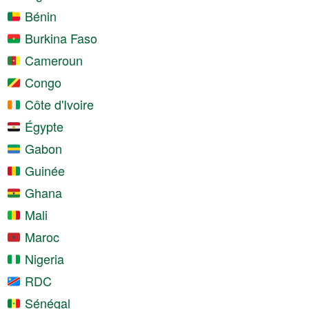
Bénin
Burkina Faso
Cameroun
Congo
Côte d'Ivoire
Égypte
Gabon
Guinée
Ghana
Mali
Maroc
Nigeria
RDC
Sénégal