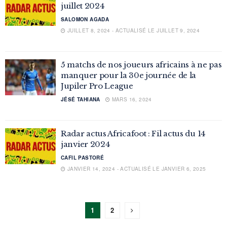
juillet 2024
SALOMON AGADA
JUILLET 8, 2024 - ACTUALISÉ LE JUILLET 9, 2024
5 matchs de nos joueurs africains à ne pas
manquer pour la 30e journée de la
Jupiler Pro League
JÉSÉ TAHIANA
MARS 16, 2024
Radar actus Africafoot : Fil actus du 14
janvier 2024
CAFIL PASTORÉ
JANVIER 14, 2024 - ACTUALISÉ LE JANVIER 6, 2025
1
2