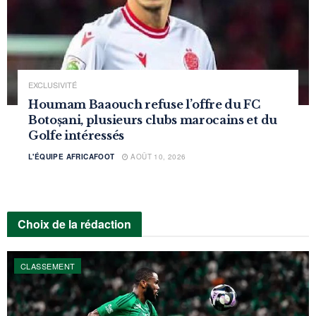
EXCLUSIVITÉ
Houmam Baaouch refuse l’offre du FC
Botoșani, plusieurs clubs marocains et du
Golfe intéressés
L'ÉQUIPE AFRICAFOOT
AOÛT 10, 2026
Choix de la rédaction
CLASSEMENT