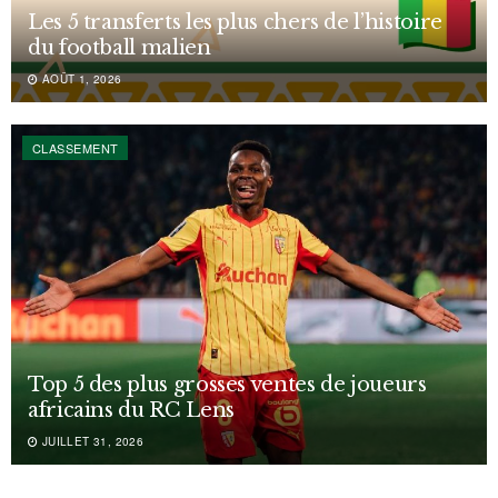
Les 5 transferts les plus chers de l’histoire
du football malien
AOÛT 1, 2026
CLASSEMENT
Top 5 des plus grosses ventes de joueurs
africains du RC Lens
JUILLET 31, 2026