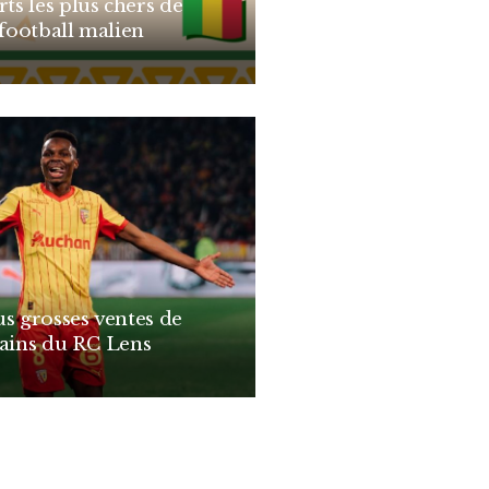
rts les plus chers de
 football malien
us grosses ventes de
cains du RC Lens