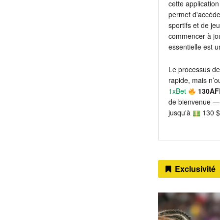
cette application 
permet d'accéder
sportifs et de j
commencer à jou
essentielle est 
Le processus de
rapide, mais n’ou
1xBet
130AF
de bienvenue — 
jusqu'à
130 $
Exclusivité