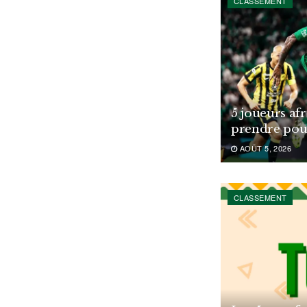
CLASSEMENT
5 joueurs af
prendre pou
AOÛT 5, 2026
CLASSEMENT