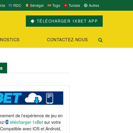
ria
RDC
Sénégal
Togo
Tunisie
Autres
TÉLÉCHARGER 1XBET APP
NOSTICS
CONTACTEZ-NOUS
ts
einement de l'expérience de jeu en
ez
télécharger 1xBet
sur votre
 Compatible avec iOS et Android,