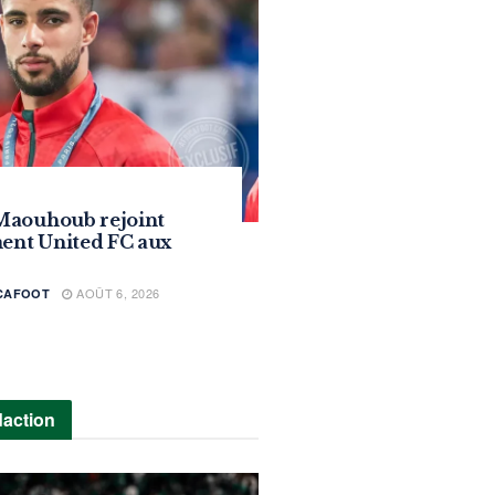
Maouhoub rejoint
ment United FC aux
AOÛT 6, 2026
ICAFOOT
daction