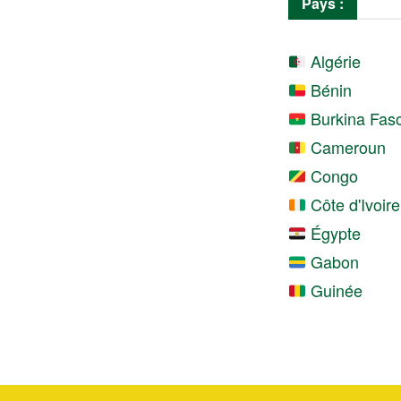
Pays :
Algérie
Bénin
Burkina Fas
Cameroun
Congo
Côte d'Ivoire
Égypte
Gabon
Guinée