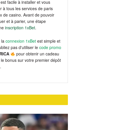
est facile à installer et vous
 à tous les services de paris
eux de casino. Avant de pouvoir
er et à parier, une étape
une
inscription 1xBet
.
 la
connexion 1xBet
est simple et
bliez pas d'utiliser le
code promo
RICA
pour obtenir un cadeau
le bonus sur votre premier dépôt
.