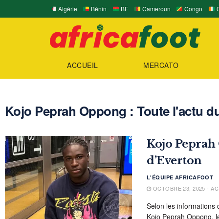
Algérie
Bénin
BF
Cameroun
Congo
C
ACCUEIL
MERCATO
Kojo Peprah Oppong : Toute l'actu du
Kojo Peprah 
d’Everton
L'ÉQUIPE AFRICAFOOT
OCTOBRE 23, 2025 - AC
Selon les informations d
Kojo Peprah Oppong, le