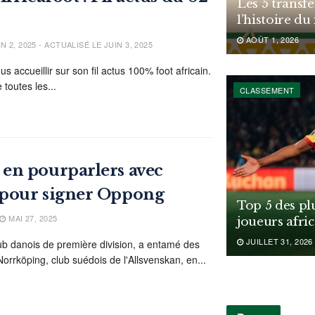
Les 5 transfe
l’histoire du
AOÛT 1, 2026
N 2, 2025 - ACTUALISÉ LE JUIN 3, 2025
us accueillir sur son fil actus 100% foot africain.
 toutes les...
CLASSEMENT
en pourparlers avec
pour signer Oppong
Top 5 des pl
MAI 27, 2025
joueurs afri
JUILLET 31, 2026
b danois de première division, a entamé des
Norrköping, club suédois de l'Allsvenskan, en...