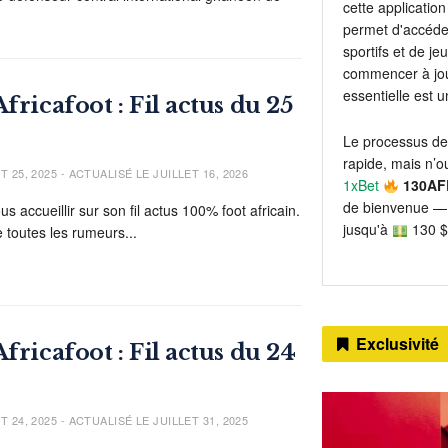
cette application 
permet d'accéder
sportifs et de j
commencer à jou
essentielle est 
fricafoot : Fil actus du 25
Le processus de
rapide, mais n’ou
T 25, 2025 - ACTUALISÉ LE JUILLET 16, 2026
1xBet
130AF
de bienvenue — 
us accueillir sur son fil actus 100% foot africain.
jusqu'à
130 $
e toutes les rumeurs...
Exclusivité
fricafoot : Fil actus du 24
T 24, 2025 - ACTUALISÉ LE JUILLET 31, 2025