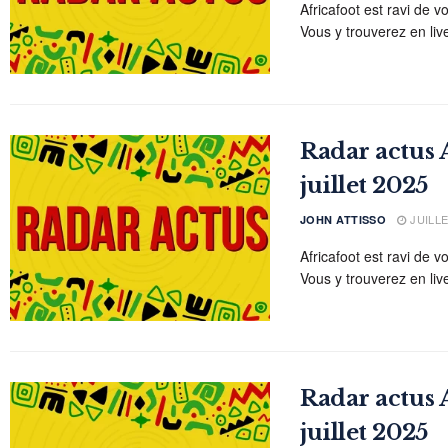
Africafoot est ravi de vo
Vous y trouverez en liv
Radar actus A
juillet 2025
JUILLE
JOHN ATTISSO
Africafoot est ravi de vo
Vous y trouverez en liv
Radar actus A
juillet 2025