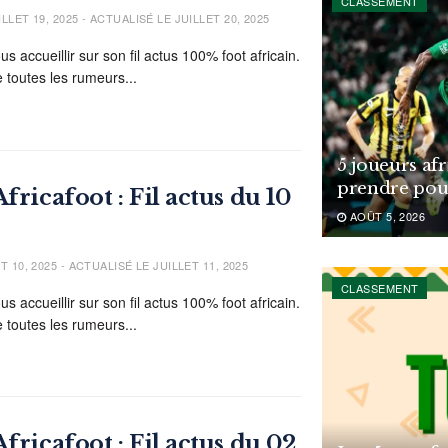
CLASSEMENT
LLET 19, 2025 - ACTUALISÉ LE JUILLET 20, 2025
us accueillir sur son fil actus 100% foot africain.
e toutes les rumeurs...
5 joueurs af
prendre pou
fricafoot : Fil actus du 10
AOÛT 5, 2026
T 10, 2025 - ACTUALISÉ LE JUILLET 11, 2025
CLASSEMENT
us accueillir sur son fil actus 100% foot africain.
e toutes les rumeurs...
fricafoot : Fil actus du 02