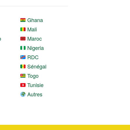
Ghana
Mali
o
Maroc
Nigeria
RDC
Sénégal
Togo
Tunisie
Autres