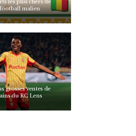
rts les plus chers de
 football malien
us grosses ventes de
cains du RC Lens