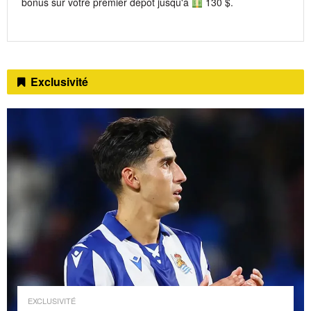
bonus sur votre premier dépôt jusqu'à
130 $.
Exclusivité
EXCLUSIVITÉ