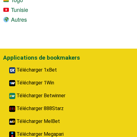
Tunisie
Autres
Applications de bookmakers
Télécharger 1xBet
Télécharger 1Win
Télécharger Betwinner
Télécharger 888Starz
Télécharger MelBet
Télécharger Megapari