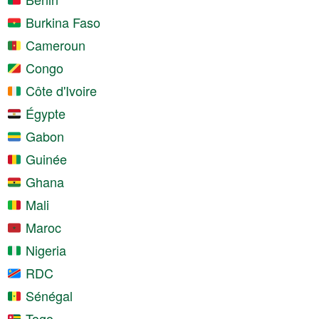
Burkina Faso
Cameroun
Congo
Côte d'Ivoire
Égypte
Gabon
Guinée
Ghana
Mali
Maroc
Nigeria
RDC
Sénégal
Togo