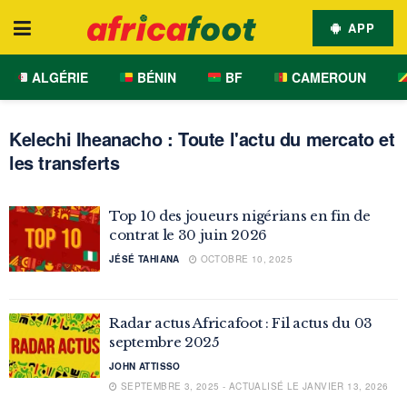
APP
ALGÉRIE
BÉNIN
BF
CAMEROUN
Kelechi Iheanacho : Toute l'actu du mercato et
les transferts
Top 10 des joueurs nigérians en fin de
contrat le 30 juin 2026
JÉSÉ TAHIANA
OCTOBRE 10, 2025
Radar actus Africafoot : Fil actus du 03
septembre 2025
JOHN ATTISSO
SEPTEMBRE 3, 2025 - ACTUALISÉ LE JANVIER 13, 2026