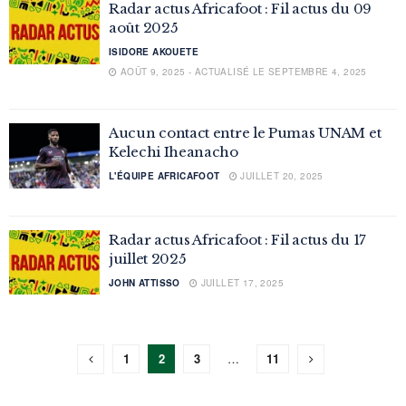
Radar actus Africafoot : Fil actus du 09
août 2025
ISIDORE AKOUETE
AOÛT 9, 2025 - ACTUALISÉ LE SEPTEMBRE 4, 2025
Aucun contact entre le Pumas UNAM et
Kelechi Iheanacho
L'ÉQUIPE AFRICAFOOT
JUILLET 20, 2025
Radar actus Africafoot : Fil actus du 17
juillet 2025
JOHN ATTISSO
JUILLET 17, 2025
1
2
3
…
11