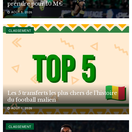
prendre pour 10 M€
AOÛT 5, 2026
CLASSEMENT
Les 5 transferts les plus chers de l’histoire
du football malien
AOÛT 1, 2026
CLASSEMENT