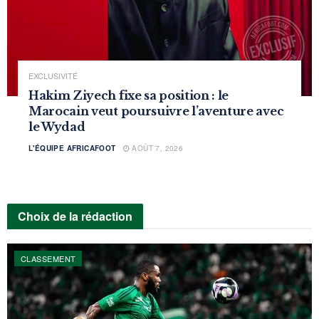
EXCLUSIVITÉ
Hakim Ziyech fixe sa position : le
Marocain veut poursuivre l’aventure avec
le Wydad
L'ÉQUIPE AFRICAFOOT
AOÛT 7, 2026
Choix de la rédaction
CLASSEMENT