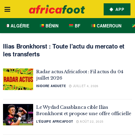
APP
ALGÉRIE
BÉNIN
BF
CAMEROUN
Ilias Bronkhorst : Toute l'actu du mercato et
les transferts
Radar actus Africafoot : Fil actus du 04
juillet 2026
ISIDORE AKOUETE
JUILLET 4, 2026
Le Wydad Casablanca cible Ilias
Bronkhorst et propose une offre officielle
L'ÉQUIPE AFRICAFOOT
AOÛT 22, 2025