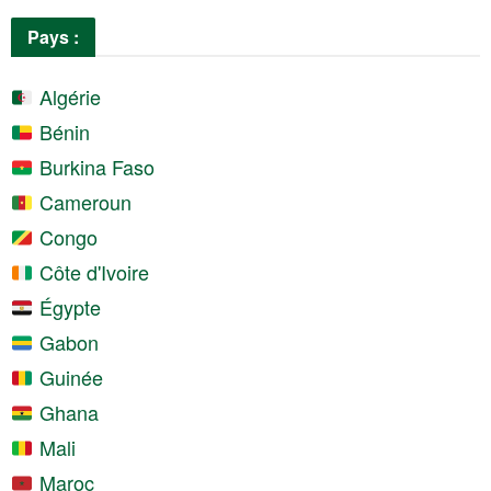
Pays :
Algérie
Bénin
Burkina Faso
Cameroun
Congo
Côte d'Ivoire
Égypte
Gabon
Guinée
Ghana
Mali
Maroc