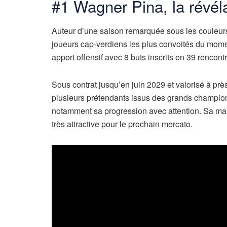
#1 Wagner Pina, la révéla
Auteur d’une saison remarquée sous les couleur
joueurs cap-verdiens les plus convoités du momen
apport offensif avec 8 buts inscrits en 39 rencon
Sous contrat jusqu’en juin 2029 et valorisé à prè
plusieurs prétendants issus des grands championn
notamment sa progression avec attention. Sa marg
très attractive pour le prochain mercato.