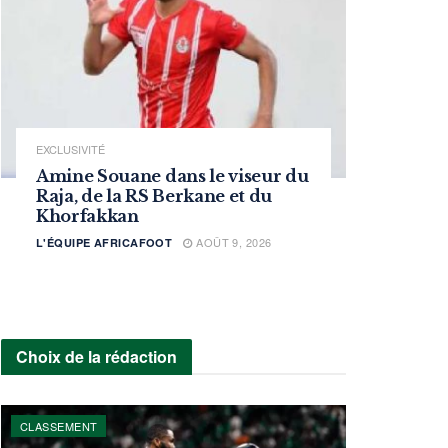
EXCLUSIVITÉ
Amine Souane dans le viseur du
Raja, de la RS Berkane et du
Khorfakkan
AOÛT 9, 2026
L'ÉQUIPE AFRICAFOOT
Choix de la rédaction
CLASSEMENT