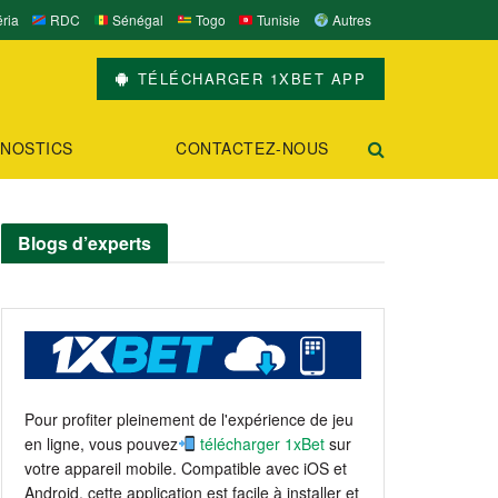
ria
RDC
Sénégal
Togo
Tunisie
Autres
TÉLÉCHARGER 1XBET APP
NOSTICS
CONTACTEZ-NOUS
Blogs d’experts
Pour profiter pleinement de l'expérience de jeu
en ligne, vous pouvez
télécharger 1xBet
sur
votre appareil mobile. Compatible avec iOS et
Android, cette application est facile à installer et