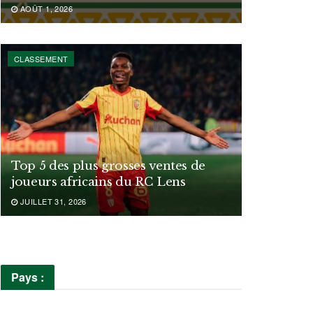
AOÛT 1, 2026
CLASSEMENT
Top 5 des plus grosses ventes de
joueurs africains du RC Lens
JUILLET 31, 2026
Pays :