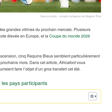
Source photo : compte Instagram de Wagner Pina
 des grandes vitrines du prochain mercato. Plusieurs
cote élevée en Europe, et la
Coupe du monde 2026
ascension, cinq Requins Bleus semblent particulièrement
prochains mois. Dans cet article,
Africafoot
vous
aient faire l’objet d’un gros transfert cet été.
les pays participants