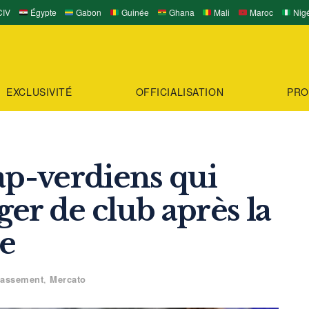
IV
Égypte
Gabon
Guinée
Ghana
Mali
Maroc
Nigé
EXCLUSIVITÉ
OFFICIALISATION
PRO
ap-verdiens qui
er de club après la
e
lassement
,
Mercato