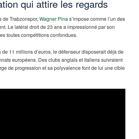
tion qui attire les regards
s de Trabzonspor,
Wagner Pina
s’impose comme l’un des
t. Le latéral droit de 23 ans a impressionné par son
tres toutes compétitions confondues.
s de 11 millions d’euros, le défenseur disposerait déjà de
ats européens. Des clubs anglais et italiens suivraient
e de progression et sa polyvalence font de lui une cible