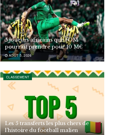
5 joueurs africains que l’OM
pourrait prendre pour 10 M€
AOÛT 5, 2026
CLASSEMENT
Les 5 transferts les plus chers de
l’histoire du football malien