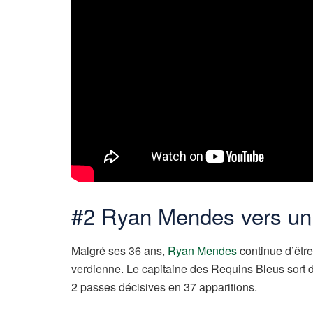
#2 Ryan Mendes vers un d
Malgré ses 36 ans,
Ryan Mendes
continue d’être
verdienne. Le capitaine des Requins Bleus sort d
2 passes décisives en 37 apparitions.