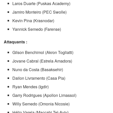
Laros Duarte (Puskas Academy)
Jamiro Monteiro (PEC Swolle)
Kevin Pina (Krasnodar)
Yannick Semedo (Farense)
Attaquants :
Gilson Benchimol (Akron Togliatti)
Jovane Cabral (Estrela Amadora)
Nuno da Costa (Basaksehir)
Dailon Livramento (Casa Pia)
Ryan Mendes (Igdir)
Garry Rodrigues (Apollon Limassol)
Willy Semedo (Omonia Nicosie)
Hélio Varela (Maccabi Tel-Aviv)