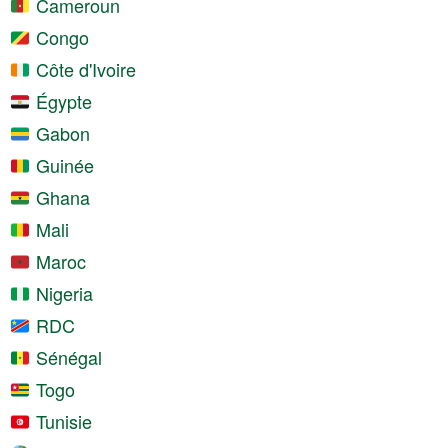
Cameroun
Congo
Côte d'Ivoire
Égypte
Gabon
Guinée
Ghana
Mali
Maroc
Nigeria
RDC
Sénégal
Togo
Tunisie