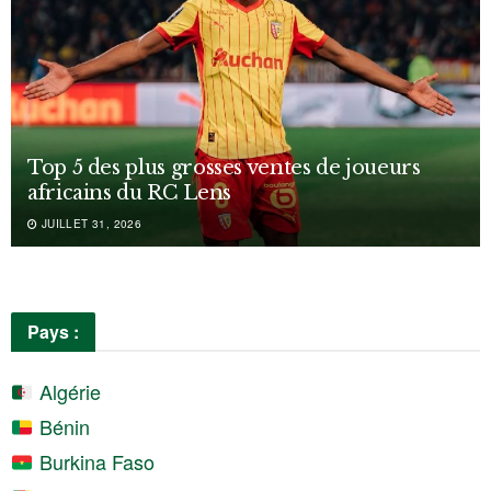
Top 5 des plus grosses ventes de joueurs
africains du RC Lens
JUILLET 31, 2026
Pays :
Algérie
Bénin
Burkina Faso