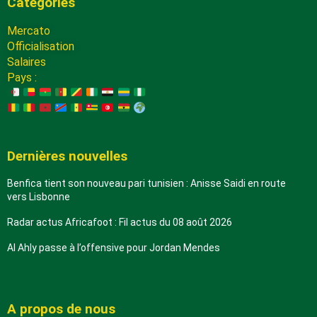
Catégories
Mercato
Officialisation
Salaires
Pays :
Dernières nouvelles
Benfica tient son nouveau pari tunisien : Anisse Saidi en route
vers Lisbonne
Radar actus Africafoot : Fil actus du 08 août 2026
Al Ahly passe à l’offensive pour Jordan Mendes
A propos de nous