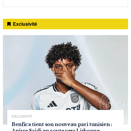
Exclusivité
EXCLUSIVITÉ
Benfica tient son nouveau pari tunisien :
Anisse Saidi en route vers Lisbonne