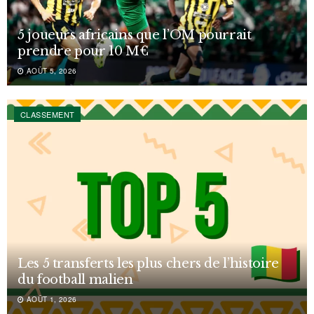
5 joueurs africains que l’OM pourrait
prendre pour 10 M€
AOÛT 5, 2026
CLASSEMENT
Les 5 transferts les plus chers de l’histoire
du football malien
AOÛT 1, 2026