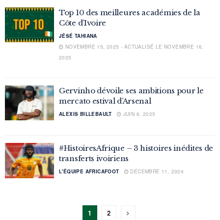
Top 10 des meilleures académies de la
Côte d’Ivoire
JÉSÉ TAHIANA
NOVEMBRE 15, 2025 - ACTUALISÉ LE NOVEMBRE 16,
2025
Gervinho dévoile ses ambitions pour le
mercato estival d’Arsenal
ALEXIS BILLEBAULT
JUIN 6, 2025
#HistoiresAfrique – 3 histoires inédites de
transferts ivoiriens
L'ÉQUIPE AFRICAFOOT
DÉCEMBRE 11, 2024
1
2