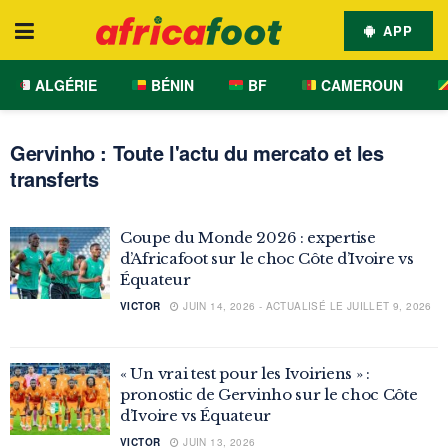
APP
ALGÉRIE
BÉNIN
BF
CAMEROUN
Gervinho : Toute l'actu du mercato et les
transferts
Coupe du Monde 2026 : expertise
d’Africafoot sur le choc Côte d’Ivoire vs
Équateur
VICTOR
JUIN 14, 2026 - ACTUALISÉ LE JUILLET 9, 2026
« Un vrai test pour les Ivoiriens » :
pronostic de Gervinho sur le choc Côte
d’Ivoire vs Équateur
VICTOR
JUIN 13, 2026