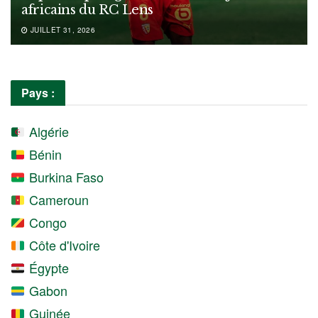
africains du RC Lens
JUILLET 31, 2026
Pays :
Algérie
Bénin
Burkina Faso
Cameroun
Congo
Côte d'Ivoire
Égypte
Gabon
Guinée