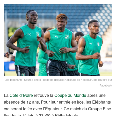
Les Eléphants. Source photo : page de l'Equipe Nationale de Football Côte d'Ivoire sur
Facebook
La
Côte d’Ivoire
retrouve la
Coupe du Monde
après une
absence de 12 ans. Pour leur entrée en lice, les Éléphants
croiseront le fer avec l’Équateur. Ce match du Groupe E se
tiendra le 14 juin à 23h00 à Philadelphie.