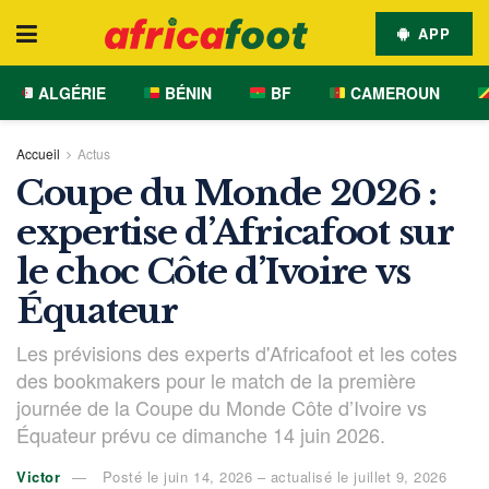
APP
ALGÉRIE
BÉNIN
BF
CAMEROUN
Accueil
Actus
Coupe du Monde 2026 :
expertise d’Africafoot sur
le choc Côte d’Ivoire vs
Équateur
Les prévisions des experts d'Africafoot et les cotes
des bookmakers pour le match de la première
journée de la Coupe du Monde Côte d’Ivoire vs
Équateur prévu ce dimanche 14 juin 2026.
Victor
Posté le juin 14, 2026 – actualisé le juillet 9, 2026