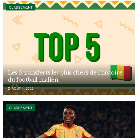
CLASSEMENT
Les 5 transferts les plus chers de l’histoire
du football malien
AOÛT 1, 2026
CLASSEMENT