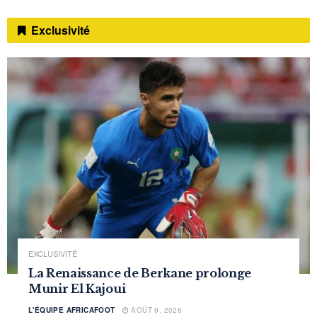
Exclusivité
EXCLUSIVITÉ
La Renaissance de Berkane prolonge
Munir El Kajoui
L'ÉQUIPE AFRICAFOOT
AOÛT 9, 2026