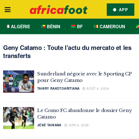
APP
ALGÉRIE
BÉNIN
BF
CAMEROUN
Geny Catamo : Toute l'actu du mercato et les
transferts
Sunderland négocie avec le Sporting CP
pour Geny Catamo
TAHIRY RAKOTOARITIANA
AOÛT 6, 2026
Le Como FC abandonne le dossier Geny
Catamo
JÉSÉ TAHIANA
JUIN 9, 2026